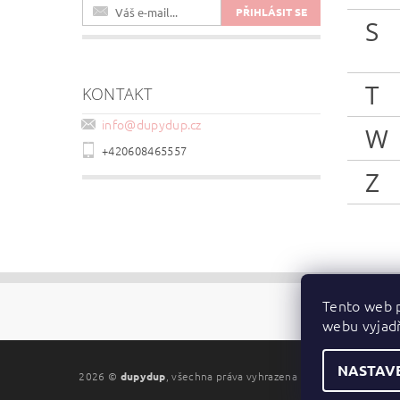
S
T
KONTAKT
info
@
dupydup.cz
W
+420608465557
Z
Tento web p
webu vyjadř
NASTAV
2026 ©
dupydup
, všechna práva vyhrazena