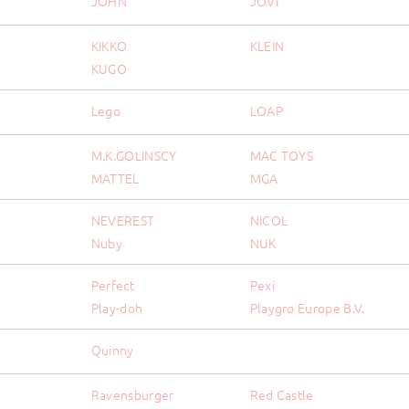
JOHN
JOVI
KIKKO
KLEIN
KUGO
Lego
LOAP
M.K.GOLINSCY
MAC TOYS
MATTEL
MGA
NEVEREST
NICOL
Nuby
NUK
Perfect
Pexi
Play-doh
Playgro Europe B.V.
Quinny
Ravensburger
Red Castle