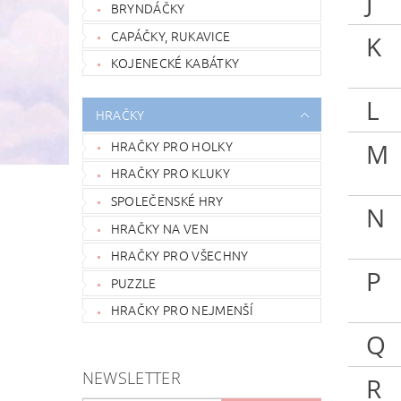
J
BRYNDÁČKY
CAPÁČKY, RUKAVICE
K
KOJENECKÉ KABÁTKY
L
HRAČKY
HRAČKY PRO HOLKY
M
HRAČKY PRO KLUKY
SPOLEČENSKÉ HRY
N
HRAČKY NA VEN
HRAČKY PRO VŠECHNY
P
PUZZLE
HRAČKY PRO NEJMENŠÍ
Q
NEWSLETTER
R