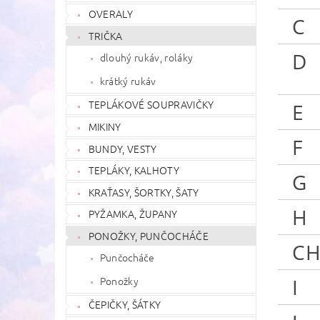
OVERALY
C
TRIČKA
D
dlouhý rukáv, roláky
krátký rukáv
TEPLÁKOVÉ SOUPRAVIČKY
E
MIKINY
F
BUNDY, VESTY
TEPLÁKY, KALHOTY
G
KRAŤASY, ŠORTKY, ŠATY
H
PYŽAMKA, ŽUPANY
PONOŽKY, PUNČOCHÁČE
C
Punčocháče
Ponožky
I
ČEPIČKY, ŠÁTKY