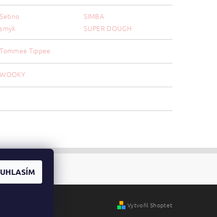
Setino
SIMBA
smyk
SUPER DOUGH
Tommee Tippee
WOOKY
UHLASÍM
Vytvořil Shoptet