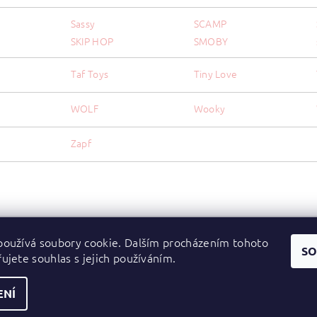
Sassy
SCAMP
SKIP HOP
SMOBY
Taf Toys
Tiny Love
WOLF
Wooky
Zapf
oužívá soubory cookie. Dalším procházením tohoto
Zboží.cz
|
Heureka.cz
SO
ujete souhlas s jejich používáním.
ENÍ