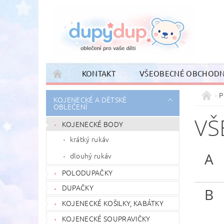
KONTAKT
VŠEOBECNÉ OBCHODN
P
KOJENECKÉ A DĚTSKÉ
OBLEČENÍ
VŠ
KOJENECKÉ BODY
krátký rukáv
A
dlouhý rukáv
POLODUPAČKY
DUPAČKY
B
KOJENECKÉ KOŠILKY, KABÁTKY
KOJENECKÉ SOUPRAVIČKY