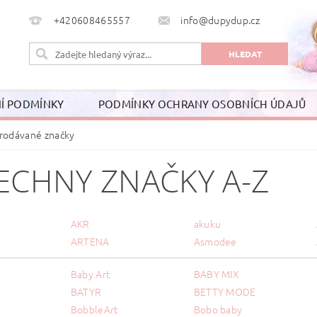
+420608465557
info@dupydup.cz
Í PODMÍNKY
PODMÍNKY OCHRANY OSOBNÍCH ÚDAJŮ
rodávané značky
ECHNY ZNAČKY A-Z
AKR
akuku
ARTENA
Asmodee
Baby Art
BABY MIX
BATYR
BETTY MODE
BobbleArt
Bobo baby