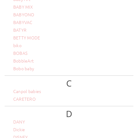
BABY MIX
BABYONO
BABYVAC
BATYR
BETTY MODE
biko
BOBAS
BobbleArt
Bobo baby
C
Canpol babies
CARETERO
D
DANY
Dickie
DISNEY