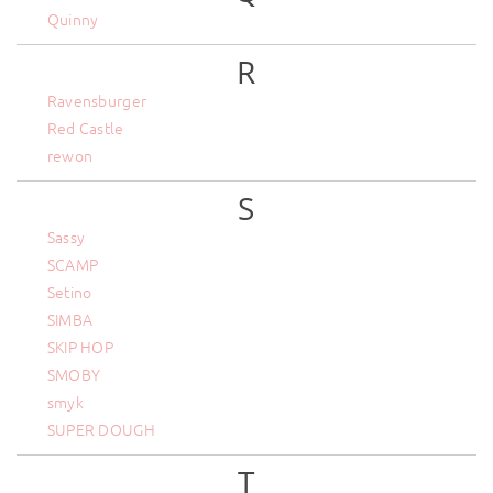
Quinny
R
Ravensburger
Red Castle
rewon
S
Sassy
SCAMP
Setino
SIMBA
SKIP HOP
SMOBY
smyk
SUPER DOUGH
T