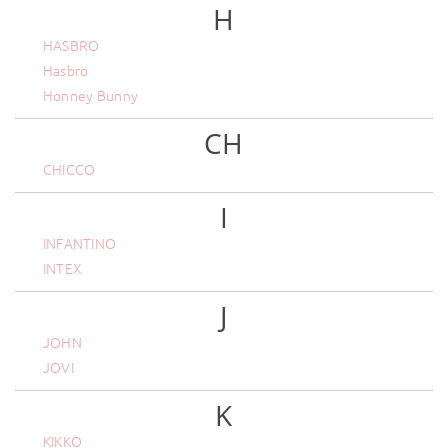
H
HASBRO
Hasbro
Honney Bunny
CH
CHICCO
I
INFANTINO
INTEX
J
JOHN
JOVI
K
KIKKO