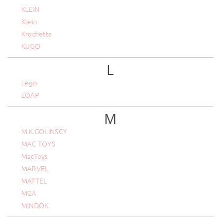
KLEIN
Klein
Krochetta
KUGO
L
Lego
LOAP
M
M.K.GOLINSCY
MAC TOYS
MacToys
MARVEL
MATTEL
MGA
MINDOK