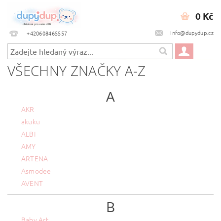
0 Kč
info@dupydup.cz
+420608465557
VŠECHNY ZNAČKY A-Z
A
AKR
akuku
ALBI
AMY
ARTENA
Asmodee
AVENT
B
Baby Art