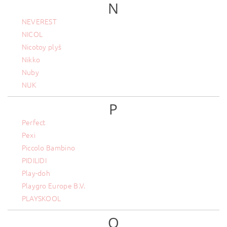
N
NEVEREST
NICOL
Nicotoy plyš
Nikko
Nuby
NUK
P
Perfect
Pexi
Piccolo Bambino
PIDILIDI
Play-doh
Playgro Europe B.V.
PLAYSKOOL
Q