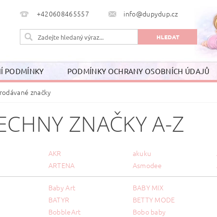
+420608465557
info@dupydup.cz
Í PODMÍNKY
PODMÍNKY OCHRANY OSOBNÍCH ÚDAJŮ
rodávané značky
ECHNY ZNAČKY A-Z
AKR
akuku
ARTENA
Asmodee
Baby Art
BABY MIX
BATYR
BETTY MODE
BobbleArt
Bobo baby