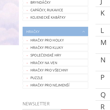
J
BRYNDÁČKY
CAPÁČKY, RUKAVICE
K
KOJENECKÉ KABÁTKY
L
HRAČKY
HRAČKY PRO HOLKY
M
HRAČKY PRO KLUKY
SPOLEČENSKÉ HRY
N
HRAČKY NA VEN
HRAČKY PRO VŠECHNY
P
PUZZLE
HRAČKY PRO NEJMENŠÍ
Q
NEWSLETTER
R