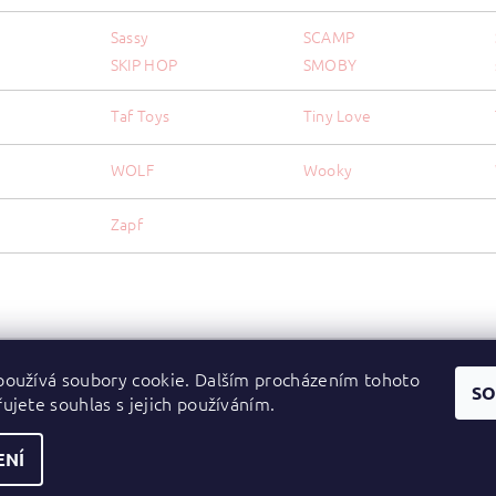
Sassy
SCAMP
SKIP HOP
SMOBY
Taf Toys
Tiny Love
WOLF
Wooky
Zapf
oužívá soubory cookie. Dalším procházením tohoto
Zboží.cz
|
Heureka.cz
SO
ujete souhlas s jejich používáním.
ENÍ