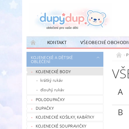
KONTAKT
VŠEOBECNÉ OBCHODN
P
KOJENECKÉ A DĚTSKÉ
OBLEČENÍ
VŠ
KOJENECKÉ BODY
krátký rukáv
A
dlouhý rukáv
POLODUPAČKY
DUPAČKY
B
KOJENECKÉ KOŠILKY, KABÁTKY
KOJENECKÉ SOUPRAVIČKY