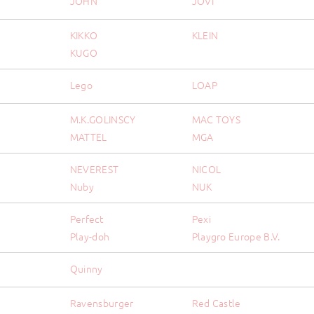
JOHN
JOVI
KIKKO
KLEIN
KUGO
Lego
LOAP
M.K.GOLINSCY
MAC TOYS
MATTEL
MGA
NEVEREST
NICOL
Nuby
NUK
Perfect
Pexi
Play-doh
Playgro Europe B.V.
Quinny
Ravensburger
Red Castle