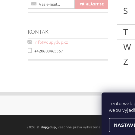
S
T
KONTAKT
info
@
dupydup.cz
W
+420608465557
Z
Tento web p
webu vyjadř
NASTAV
2026 ©
dupydup
, všechna práva vyhrazena