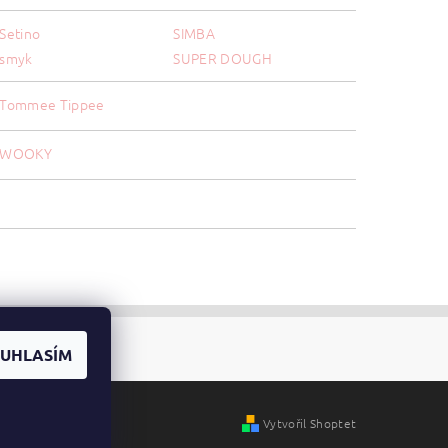
Setino
SIMBA
smyk
SUPER DOUGH
Tommee Tippee
WOOKY
UHLASÍM
Vytvořil Shoptet