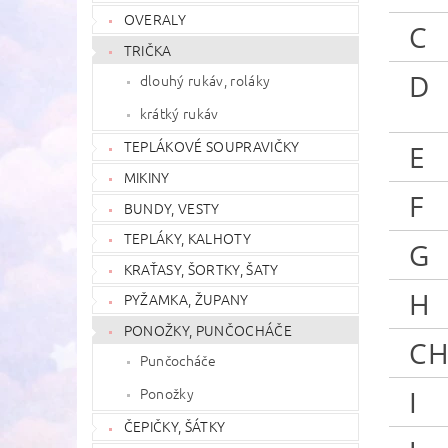
OVERALY
C
TRIČKA
D
dlouhý rukáv, roláky
krátký rukáv
TEPLÁKOVÉ SOUPRAVIČKY
E
MIKINY
F
BUNDY, VESTY
TEPLÁKY, KALHOTY
G
KRAŤASY, ŠORTKY, ŠATY
H
PYŽAMKA, ŽUPANY
PONOŽKY, PUNČOCHÁČE
C
Punčocháče
Ponožky
I
ČEPIČKY, ŠÁTKY