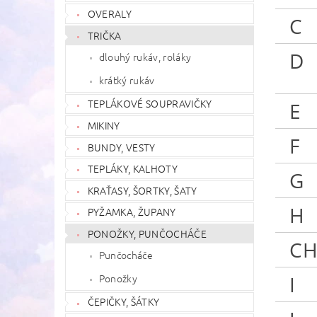
OVERALY
C
TRIČKA
D
dlouhý rukáv, roláky
krátký rukáv
TEPLÁKOVÉ SOUPRAVIČKY
E
MIKINY
F
BUNDY, VESTY
TEPLÁKY, KALHOTY
G
KRAŤASY, ŠORTKY, ŠATY
H
PYŽAMKA, ŽUPANY
PONOŽKY, PUNČOCHÁČE
C
Punčocháče
Ponožky
I
ČEPIČKY, ŠÁTKY