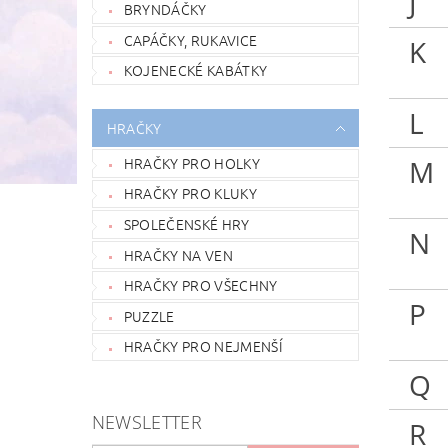
J
BRYNDÁČKY
CAPÁČKY, RUKAVICE
K
KOJENECKÉ KABÁTKY
L
HRAČKY
HRAČKY PRO HOLKY
M
HRAČKY PRO KLUKY
SPOLEČENSKÉ HRY
N
HRAČKY NA VEN
HRAČKY PRO VŠECHNY
P
PUZZLE
HRAČKY PRO NEJMENŠÍ
Q
NEWSLETTER
R