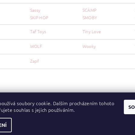
Sassy
SCAMP
SKIP HOP
SMOBY
Taf Toys
Tiny Love
WOLF
Wooky
Zapf
oužívá soubory cookie. Dalším procházením tohoto
Zboží.cz
|
Heureka.cz
SO
ujete souhlas s jejich používáním.
ENÍ