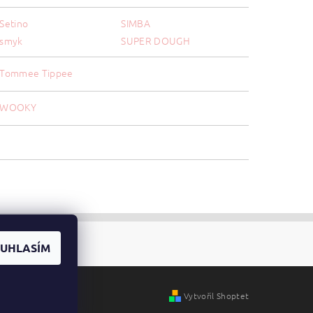
Setino
SIMBA
smyk
SUPER DOUGH
Tommee Tippee
WOOKY
UHLASÍM
Vytvořil Shoptet