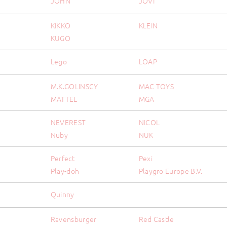
JOHN
JOVI
KIKKO
KLEIN
KUGO
Lego
LOAP
M.K.GOLINSCY
MAC TOYS
MATTEL
MGA
NEVEREST
NICOL
Nuby
NUK
Perfect
Pexi
Play-doh
Playgro Europe B.V.
Quinny
Ravensburger
Red Castle