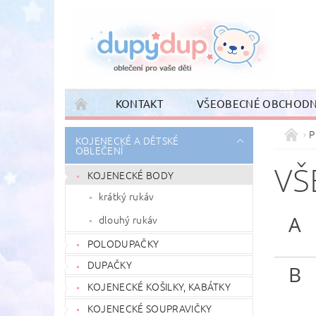
KONTAKT
VŠEOBECNÉ OBCHODN
P
KOJENECKÉ A DĚTSKÉ
OBLEČENÍ
VŠ
KOJENECKÉ BODY
krátký rukáv
A
dlouhý rukáv
POLODUPAČKY
DUPAČKY
B
KOJENECKÉ KOŠILKY, KABÁTKY
KOJENECKÉ SOUPRAVIČKY