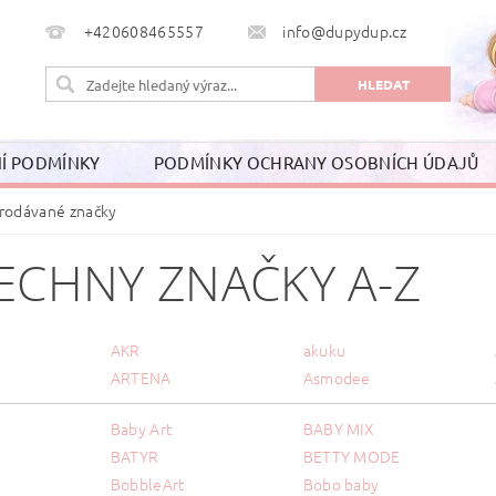
+420608465557
info@dupydup.cz
Í PODMÍNKY
PODMÍNKY OCHRANY OSOBNÍCH ÚDAJŮ
rodávané značky
ECHNY ZNAČKY A-Z
AKR
akuku
ARTENA
Asmodee
Baby Art
BABY MIX
BATYR
BETTY MODE
BobbleArt
Bobo baby