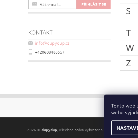
S
T
KONTAKT
info
@
dupydup.cz
W
+420608465557
Z
Tento web p
webu vyjadř
NASTAV
2026 ©
dupydup
, všechna práva vyhrazena