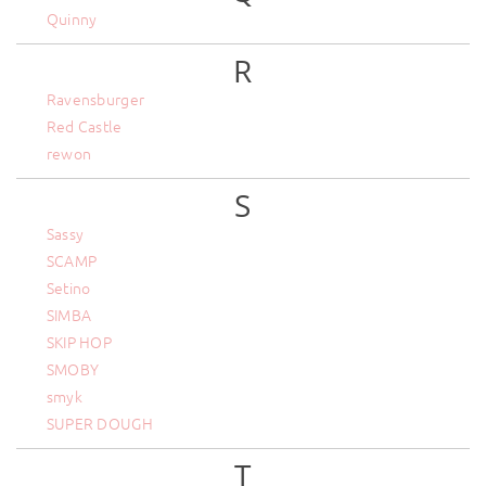
Quinny
R
Ravensburger
Red Castle
rewon
S
Sassy
SCAMP
Setino
SIMBA
SKIP HOP
SMOBY
smyk
SUPER DOUGH
T