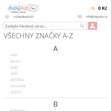
0 Kč
info@dupydup.cz
+420608465557
VŠECHNY ZNAČKY A-Z
A
AKR
akuku
ALBI
AMY
ARTENA
Asmodee
AVENT
B
Baby Art