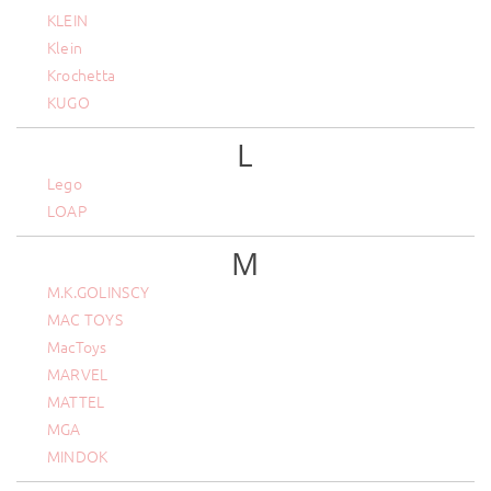
KLEIN
Klein
Krochetta
KUGO
L
Lego
LOAP
M
M.K.GOLINSCY
MAC TOYS
MacToys
MARVEL
MATTEL
MGA
MINDOK