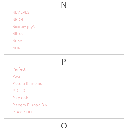
N
NEVEREST
NICOL
Nicotoy plyš
Nikko
Nuby
NUK
P
Perfect
Pexi
Piccolo Bambino
PIDILIDI
Play-doh
Playgro Europe B.V.
PLAYSKOOL
Q