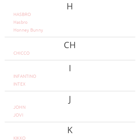
H
HASBRO
Hasbro
Honney Bunny
CH
CHICCO
I
INFANTINO
INTEX
J
JOHN
JOVI
K
KIKKO