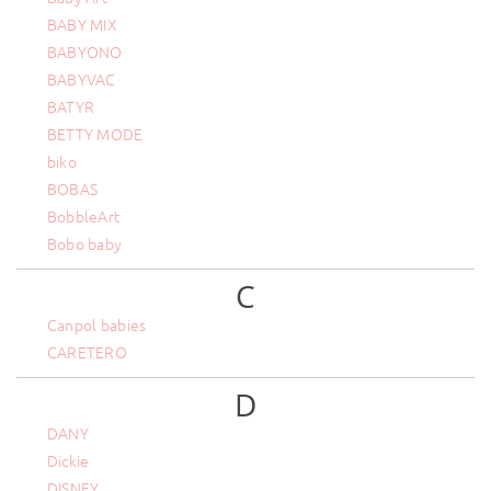
BABY MIX
BABYONO
BABYVAC
BATYR
BETTY MODE
biko
BOBAS
BobbleArt
Bobo baby
C
Canpol babies
CARETERO
D
DANY
Dickie
DISNEY