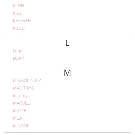
KLEIN
Klein
Krochetta
KUGO
L
Lego
LOAP
M
M.K.GOLINSCY
MAC TOYS
MacToys
MARVEL
MATTEL
MGA
MINDOK