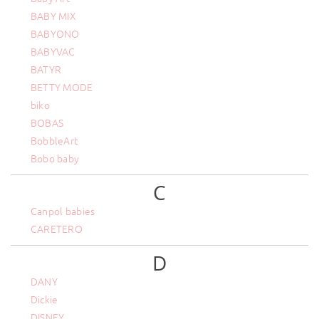
BABY MIX
BABYONO
BABYVAC
BATYR
BETTY MODE
biko
BOBAS
BobbleArt
Bobo baby
C
Canpol babies
CARETERO
D
DANY
Dickie
DISNEY