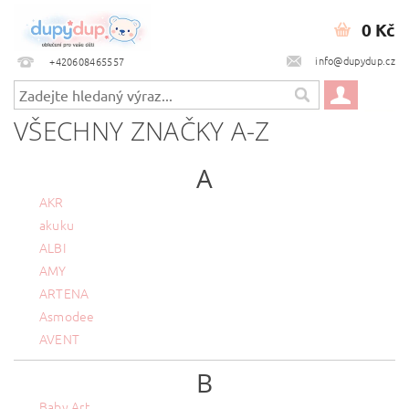
0 Kč
info@dupydup.cz
+420608465557
VŠECHNY ZNAČKY A-Z
A
AKR
akuku
ALBI
AMY
ARTENA
Asmodee
AVENT
B
Baby Art