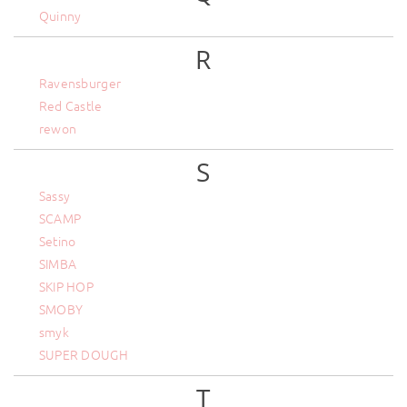
Quinny
R
Ravensburger
Red Castle
rewon
S
Sassy
SCAMP
Setino
SIMBA
SKIP HOP
SMOBY
smyk
SUPER DOUGH
T