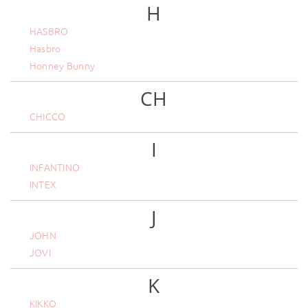
H
HASBRO
Hasbro
Honney Bunny
CH
CHICCO
I
INFANTINO
INTEX
J
JOHN
JOVI
K
KIKKO