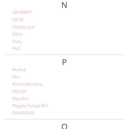
N
NEVEREST
NICOL
Nicotoy plyš
Nikko
Nuby
NUK
P
Perfect
Pexi
Piccolo Bambino
PIDILIDI
Play-doh
Playgro Europe B.V.
PLAYSKOOL
Q