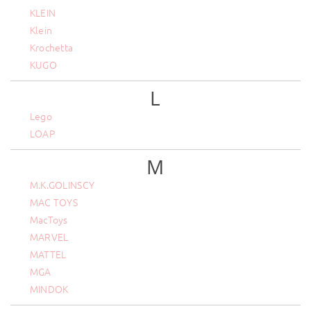
KLEIN
Klein
Krochetta
KUGO
L
Lego
LOAP
M
M.K.GOLINSCY
MAC TOYS
MacToys
MARVEL
MATTEL
MGA
MINDOK