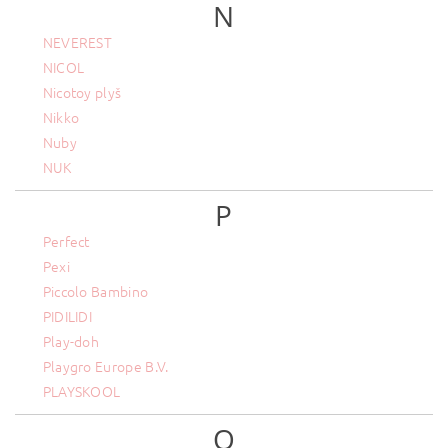
N
NEVEREST
NICOL
Nicotoy plyš
Nikko
Nuby
NUK
P
Perfect
Pexi
Piccolo Bambino
PIDILIDI
Play-doh
Playgro Europe B.V.
PLAYSKOOL
Q