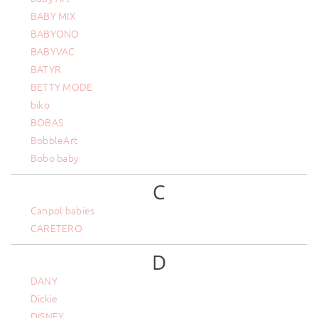
BABY MIX
BABYONO
BABYVAC
BATYR
BETTY MODE
biko
BOBAS
BobbleArt
Bobo baby
C
Canpol babies
CARETERO
D
DANY
Dickie
DISNEY