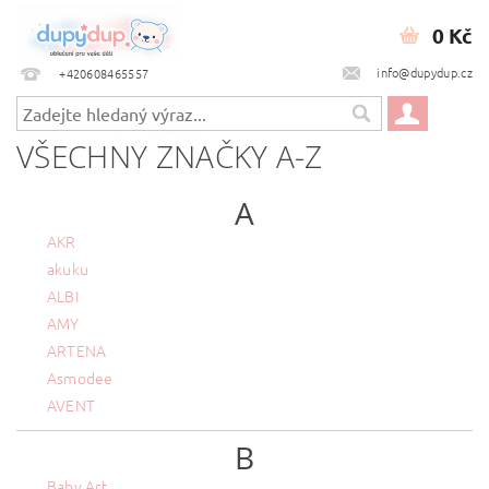
0 Kč
info@dupydup.cz
+420608465557
VŠECHNY ZNAČKY A-Z
A
AKR
akuku
ALBI
AMY
ARTENA
Asmodee
AVENT
B
Baby Art