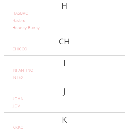
H
HASBRO
Hasbro
Honney Bunny
CH
CHICCO
I
INFANTINO
INTEX
J
JOHN
JOVI
K
KIKKO