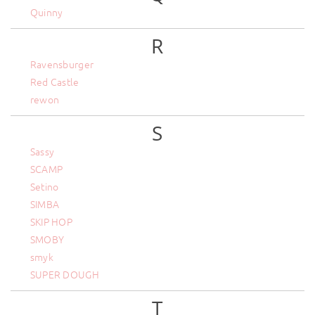
Quinny
R
Ravensburger
Red Castle
rewon
S
Sassy
SCAMP
Setino
SIMBA
SKIP HOP
SMOBY
smyk
SUPER DOUGH
T