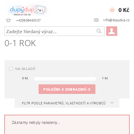
0 Kč
info@dupydup.cz
+420608465557
0-1 ROK
NA SKLADĚ
0
Kč
1
Kč
POLOŽEK K ZOBRAZENÍ:
0
FILTR PODLE PARAMETRŮ, VLASTNOSTÍ A VÝROBCŮ
Záznamy nebyly nalezeny...