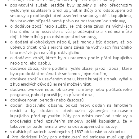
poskytování služeb, jestliže byly splněny s jeho předchozím
výslovným souhlasem před uplynutím lhůty pro odstoupení od
smlouvy a prodávající před uzavřením smlouvy sdělil kupujícímu,
že v takovém případě nemá právo na odstoupení od smlouvy,
o dodávce zboží nebo služby, jejichž cena závisí na výchylkách
finančního trhu nezávisle na vůli prodávajícího a k němuž může
dojít během lhůty pro odstoupení od smlouvy,
o dodání alkoholických nápojů, jež mohou být dodány až po
uplynutí třiceti dnů a jejichž cena závisí na výchylkách finančního
trhu nezávislých na vůli prodávajícího,
o dodávce zboží, které bylo upraveno podle přání kupujícího
nebo pro jeho osobu,
dodávce zboží, které podléhá rychlé zkáze, jakož i zboží, které
bylo po dodání nenávratně smíseno s jiným zbožím,
dodávce zboží v uzavřeném obalu, které kupující z obalu vyňal a
z hygienických důvodů jej není možné vrátit,
dodávce zvukové nebo obrazové nahrávky nebo počítačového
programu, pokud porušil jejich původní obal,
dodávce novin, periodik nebo časopisů,
dodání digitálního obsahu, pokud nebyl dodán na hmotném
nosiči a byl dodán s předchozím výslovným souhlasem
kupujícího před uplynutím lhůty pro odstoupení od smlouvy a
prodávající před uzavřením smlouvy sdělil kupujícímu, že v
takovém případě nemá právo na odstoupení od smlouvy,
v dalších případech uvedených v § 1837 občanského zákoníku.
Pro dodržení lhůty pro odstoupení od smlouvy musí kupující