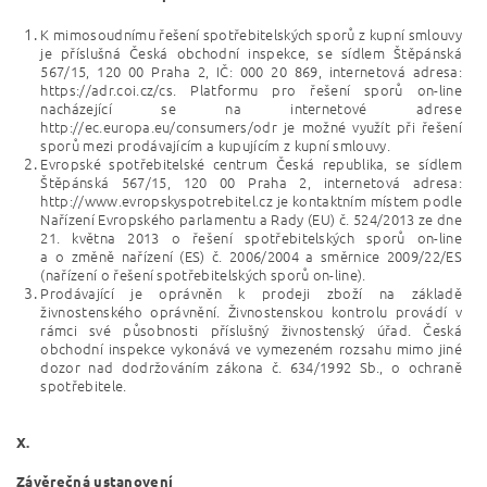
K mimosoudnímu řešení spotřebitelských sporů z kupní smlouvy
je příslušná Česká obchodní inspekce, se sídlem Štěpánská
567/15, 120 00 Praha 2, IČ: 000 20 869, internetová adresa:
https://adr.coi.cz/cs. Platformu pro řešení sporů on-line
nacházející se na internetové adrese
http://ec.europa.eu/consumers/odr je možné využít při řešení
sporů mezi prodávajícím a kupujícím z kupní smlouvy.
Evropské spotřebitelské centrum Česká republika, se sídlem
Štěpánská 567/15, 120 00 Praha 2, internetová adresa:
http://www.evropskyspotrebitel.cz je kontaktním místem podle
Nařízení Evropského parlamentu a Rady (EU) č. 524/2013 ze dne
21. května 2013 o řešení spotřebitelských sporů on-line
a o změně nařízení (ES) č. 2006/2004 a směrnice 2009/22/ES
(nařízení o řešení spotřebitelských sporů on-line).
Prodávající je oprávněn k prodeji zboží na základě
živnostenského oprávnění. Živnostenskou kontrolu provádí v
rámci své působnosti příslušný živnostenský úřad. Česká
obchodní inspekce vykonává ve vymezeném rozsahu mimo jiné
dozor nad dodržováním zákona č. 634/1992 Sb., o ochraně
spotřebitele.
X.
Závěrečná ustanovení