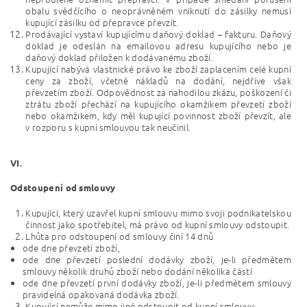
obalu svědčícího o neoprávněném vniknutí do zásilky nemusí
kupující zásilku od přepravce převzít.
Prodávající vystaví kupujícímu daňový doklad – fakturu. Daňový
doklad je odeslán na emailovou adresu kupujícího nebo je
daňový doklad přiložen k dodávanému zboží.
Kupující nabývá vlastnické právo ke zboží zaplacením celé kupní
ceny za zboží, včetně nákladů na dodání, nejdříve však
převzetím zboží. Odpovědnost za nahodilou zkázu, poškození či
ztrátu zboží přechází na kupujícího okamžikem převzetí zboží
nebo okamžikem, kdy měl kupující povinnost zboží převzít, ale
v rozporu s kupní smlouvou tak neučinil.
VI.
Odstoupení od smlouvy
Kupující, který uzavřel kupní smlouvu mimo svoji podnikatelskou
činnost jako spotřebitel, má právo od kupní smlouvy odstoupit.
Lhůta pro odstoupení od smlouvy činí 14 dnů
ode dne převzetí zboží,
ode dne převzetí poslední dodávky zboží, je-li předmětem
smlouvy několik druhů zboží nebo dodání několika částí
ode dne převzetí první dodávky zboží, je-li předmětem smlouvy
pravidelná opakovaná dodávka zboží.
Kupující nemůže mimo jiné odstoupit od kupní smlouvy: