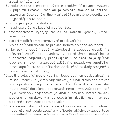
zboží není zálohou.
Podle zákona o evidenci tržeb je prodávající povinen vystavit
kupujícímu účtenku. Zároveň je povinen zaevidovat přijatou
tržbu u správce daně online, v případě technického výpadku pak
nejpozději do 48 hodin
Zboží je kupujícímu dodáno:
na adresu určenou kupujícím objednávce
prostřednictvím výdejny zásilek na adresu výdejny, kterou
kupující určil,
osobním odběrem v provozovně prodávajícího
Volba způsobu dodání se provádí během objednávání zboží.
Náklady na dodání zboží v závislosti na způsobu odeslání a
převzetí zboží jsou uvedeny v objednávce kupujícího a
v potvrzení objednávky prodávajícím. V případě, že je způsob
dopravy smluven na základě zvláštního požadavku kupujícího,
nese kupující riziko a případné dodatečné náklady spojené s
tímto způsobem dopravy.
Je-li prodávající podle kupní smlouvy povinen dodat zboží na
místo určené kupujícím v objednávce, je kupující povinen převzít
zboží při dodání. V případě, že je z důvodů na straně kupujícího
nutno zboží doručovat opakovaně nebo jiným způsobem, než
bylo uvedeno v objednávce, je kupující povinen uhradit náklady
spojené s opakovaným doručováním zboží, resp. náklady
spojené s jiným způsobem doručení.
Při převzetí zboží od přepravce je kupující povinen zkontrolovat
neporušenost obalů zboží a v případě jakýchkoliv závad toto
neprodleně oznámit přepravci. V případě shledání porušení