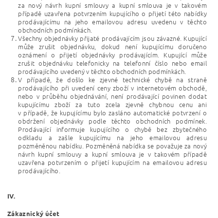
za nový návrh kupní smlouvy a kupní smlouva je v takovém
případě uzavřena potvrzením kupujícího o přijetí této nabídky
prodávajícímu na jeho emailovou adresu uvedenu v těchto
obchodních podmínkách.
Všechny objednávky přijaté prodávajícím jsou závazné. Kupující
může zrušit objednávku, dokud není kupujícímu doručeno
oznámení o přijetí objednávky prodávajícím. Kupující může
zrušit objednávku telefonicky na telefonní číslo nebo email
prodávajícího uvedený v těchto obchodních podmínkách.
V případě, že došlo ke zjevné technické chybě na straně
prodávajícího při uvedení ceny zboží v internetovém obchodě,
nebo v průběhu objednávání, není prodávající povinen dodat
kupujícímu zboží za tuto zcela zjevně chybnou cenu ani
v případě, že kupujícímu bylo zasláno automatické potvrzení o
obdržení objednávky podle těchto obchodních podmínek.
Prodávající informuje kupujícího o chybě bez zbytečného
odkladu a zašle kupujícímu na jeho emailovou adresu
pozměněnou nabídku. Pozměněná nabídka se považuje za nový
návrh kupní smlouvy a kupní smlouva je v takovém případě
uzavřena potvrzením o přijetí kupujícím na emailovou adresu
prodávajícího.
IV.
Zákaznický účet