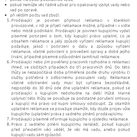
pokud nemůže věc řádně užívat pro opakovaný výskyt vady nebo
vad po opravě,
při větším počtu vad zboží.
Prodávající je povinen přijmout reklamaci v kterékoli
provozovně, v níž je přijetí reklamace možné, případně i v sídle
nebo místě podnikání. Prodávající je povinen kupujícímu vydat
písemné potvrzení o tom, kdy kupující právo uplatnil, co je
obsahem reklamace a jaký způsob vyřízení reklamace kupující
požaduje, jakož i potvrzení o datu a způsobu vyřízení
reklamace, včetně potvrzení o provedení opravy a době jejího
trvání, případně písemné odůvodnění zamítnutí reklamace.
Prodávající nebo jím pověřený pracovník rozhodne o reklamaci
ihned, ve složitých případech do tří pracovních dnů. Do této
lhůty se nezapočítává doba přiměřená podle druhu výrobku či
služby potřebná k odbornému posouzení vady. Reklamace
včetně odstranění vady musí být vyřízena bezodkladně,
nejpozději do 30 dnů ode dne uplatnění reklamace, pokud se
prodávající s kupujícím nedohodne na delší lhůtě. Marné
uplynutí této lhůty se považuje za podstatné porušení smlouvy
a kupující má právo od kupní smlouvy odstoupit. Za okamžik
uplatnění reklamace se považuje okamžik, kdy dojde projev vůle
kupujícího (uplatnění práva z vadného plnění) prodávajícímu.
Prodávající písemně informuje kupujícího o výsledku reklamace.
Právo z vadného plnění kupujícímu nenáleží, pokud kupující
před převzetím věci věděl, že věc má vadu, anebo pokud
kupující vadu sám způsobil.