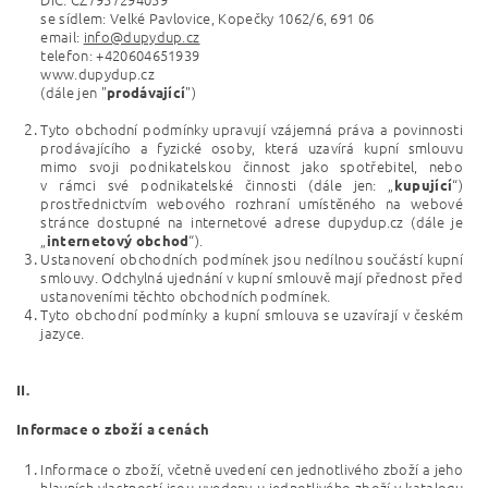
se sídlem: Velké Pavlovice, Kopečky 1062/6, 691 06
email:
info@dupydup.cz
telefon: +420604651939
www.dupydup.cz
(dále jen "
"
)
prodávající
Tyto obchodní podmínky upravují vzájemná práva a povinnosti
prodávajícího a fyzické osoby, která uzavírá kupní smlouvu
mimo svoji podnikatelskou činnost jako spotřebitel, nebo
v rámci své podnikatelské činnosti (dále jen: „
“)
kupující
prostřednictvím webového rozhraní umístěného na webové
stránce dostupné na internetové adrese
dupydup.cz
(dále je
„
“).
internetový obchod
Ustanovení obchodních podmínek jsou nedílnou součástí kupní
smlouvy. Odchylná ujednání v kupní smlouvě mají přednost před
ustanoveními těchto obchodních podmínek.
Tyto obchodní podmínky a kupní smlouva se uzavírají v českém
jazyce.
II.
Informace o zboží a cenách
Informace o zboží, včetně uvedení cen jednotlivého zboží a jeho
hlavních vlastností jsou uvedeny u jednotlivého zboží v katalogu