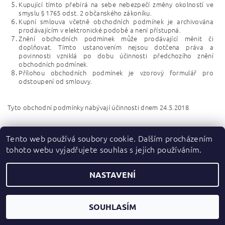
Kupující tímto přebírá na sebe nebezpečí změny okolností ve
smyslu § 1765 odst. 2 občanského zákoníku.
Kupní smlouva včetně obchodních podmínek je archivována
prodávajícím v elektronické podobě a není přístupná.
Znění obchodních podmínek může prodávající měnit či
doplňovat. Tímto ustanovením nejsou dotčena práva a
povinnosti vzniklá po dobu účinnosti předchozího znění
obchodních podmínek.
Přílohou obchodních podmínek je vzorový formulář pro
odstoupení od smlouvy.
Tyto obchodní podmínky nabývají účinnosti dnem 24.5.2018
Tento web používá soubory cookie. Dalším procházením
tohoto webu vyjadřujete souhlas s jejich používáním.
Zboží.cz
|
Heureka.cz
NASTAVENÍ
2026 ©
dupydup
, všechna práva vyhrazena
Vytvořil Shoptet
SOUHLASÍM