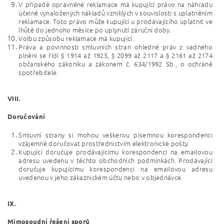
V případě oprávněné reklamace má kupující právo na náhradu
účelně vynaložených nákladů vzniklých v souvislosti s uplatněním
reklamace. Toto právo může kupující u prodávajícího uplatnit ve
lhůtě do jednoho měsíce po uplynutí záruční doby.
Volbu způsobu reklamace má kupující.
Práva a povinnosti smluvních stran ohledně práv z vadného
plnění se řídí § 1914 až 1925, § 2099 až 2117 a § 2161 až 2174
občanského zákoníku a zákonem č. 634/1992 Sb., o ochraně
spotřebitele.
VIII.
Doručování
Smluvní strany si mohou veškerou písemnou korespondenci
vzájemně doručovat prostřednictvím elektronické pošty.
Kupující doručuje prodávajícímu korespondenci na emailovou
adresu uvedenu v těchto obchodních podmínkách. Prodávající
doručuje kupujícímu korespondenci na emailovou adresu
uvedenou v jeho zákaznickém účtu nebo v objednávce.
IX.
Mimosoudní řešení sporů