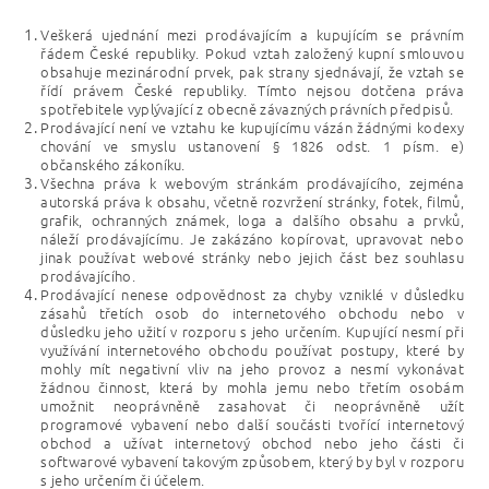
Veškerá ujednání mezi prodávajícím a kupujícím se právním
řádem České republiky. Pokud vztah založený kupní smlouvou
obsahuje mezinárodní prvek, pak strany sjednávají, že vztah se
řídí právem České republiky. Tímto nejsou dotčena práva
spotřebitele vyplývající z obecně závazných právních předpisů.
Prodávající není ve vztahu ke kupujícímu vázán žádnými kodexy
chování ve smyslu ustanovení § 1826 odst. 1 písm. e)
občanského zákoníku.
Všechna práva k webovým stránkám prodávajícího, zejména
autorská práva k obsahu, včetně rozvržení stránky, fotek, filmů,
grafik, ochranných známek, loga a dalšího obsahu a prvků,
náleží prodávajícímu. Je zakázáno kopírovat, upravovat nebo
jinak používat webové stránky nebo jejich část bez souhlasu
prodávajícího.
Prodávající nenese odpovědnost za chyby vzniklé v důsledku
zásahů třetích osob do internetového obchodu nebo v
důsledku jeho užití v rozporu s jeho určením. Kupující nesmí při
využívání internetového obchodu používat postupy, které by
mohly mít negativní vliv na jeho provoz a nesmí vykonávat
žádnou činnost, která by mohla jemu nebo třetím osobám
umožnit neoprávněně zasahovat či neoprávněně užít
programové vybavení nebo další součásti tvořící internetový
obchod a užívat internetový obchod nebo jeho části či
softwarové vybavení takovým způsobem, který by byl v rozporu
s jeho určením či účelem.