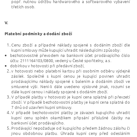
popř. nutnou údržbu hardwarového a softwarového vybavení
třetích osob.
V.
Platební podmínky a dodání zboží
Cenu zboží a případné náklady spojené s dodáním zboží dle
kupní smlouvy může kupující uhradit následujícími způsoby:
bezhotovostně převodem na bankovní účet prodávajícího číslo
účtu: 2111164103/0800, vedený u České spořitelny, a.s.
dobírkou v hotovosti při předávní zboží,
v hotovosti nebo platební kartou při osobním odběru výdejně
zásilek. Společně s kupní cenou je kupující povinen uhradit
prodávajícímu náklady spojené s balením a dodáním zboží ve
smluvené výši. Není-li dále uvedeno výslovně jinak, rozumí se
dále kupní cenou i náklady spojené s dodáním zboží.
V případě platby v hotovosti je kupní cena splatná při převzetí
zboží. V případě bezhotovostní platby je kupní cena splatná do
7 dnů od uzavření kupní smlouvy.
V případě bezhotovostní platby je závazek kupujícího uhradit
kupní cenu splněn okamžikem připsání příslušné částky na
bankovní účet prodávajícího.
Prodávající nepožaduje od kupujícího předem žádnou zálohu či
jinou obdobnou platbu. Úhrada kupní ceny před odesláním