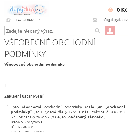
0 Kč
info@dupydup.cz
+420608465557
VŠEOBECNÉ OBCHODNÍ
PODMÍNKY
Všeobecné obchodní podmínky
I.
Základní ustanovení
Tyto všeobecné obchodní podmínky (dále jen „
obchodní
“) jsou vydané dle § 1751 a násl. zákona č. 89/2012
podmínky
Sb., občanský zákoník (dále jen „
“)
občanský zákoník
Irena Viktorýnová
IČ: 87248204
DIČ: CZ7957294059