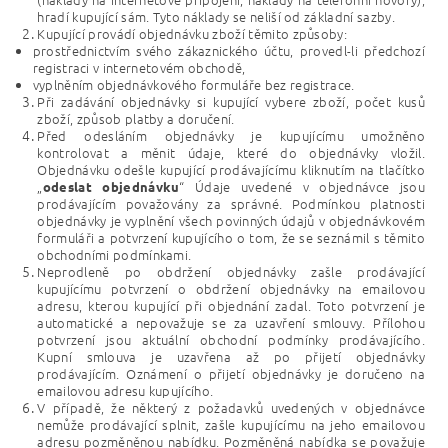
hradí kupující sám. Tyto náklady se neliší od základní sazby.
Kupující provádí objednávku zboží těmito způsoby:
prostřednictvím svého zákaznického účtu, provedl-li předchozí
registraci v internetovém obchodě,
vyplněním objednávkového formuláře bez registrace.
Při zadávání objednávky si kupující vybere zboží, počet kusů
zboží, způsob platby a doručení.
Před odesláním objednávky je kupujícímu umožněno
kontrolovat a měnit údaje, které do objednávky vložil.
Objednávku odešle kupující prodávajícímu kliknutím na tlačítko
„
“ Údaje uvedené v objednávce jsou
odeslat objednávku
prodávajícím považovány za správné. Podmínkou platnosti
objednávky je vyplnění všech povinných údajů v objednávkovém
formuláři a potvrzení kupujícího o tom, že se seznámil s těmito
obchodními podmínkami.
Neprodleně po obdržení objednávky zašle prodávající
kupujícímu potvrzení o obdržení objednávky na emailovou
adresu, kterou kupující při objednání zadal. Toto potvrzení je
automatické a nepovažuje se za uzavření smlouvy. Přílohou
potvrzení jsou aktuální obchodní podmínky prodávajícího.
Kupní smlouva je uzavřena až po přijetí objednávky
prodávajícím. Oznámení o přijetí objednávky je doručeno na
emailovou adresu kupujícího.
V případě, že některý z požadavků uvedených v objednávce
nemůže prodávající splnit, zašle kupujícímu na jeho emailovou
adresu pozměněnou nabídku. Pozměněná nabídka se považuje