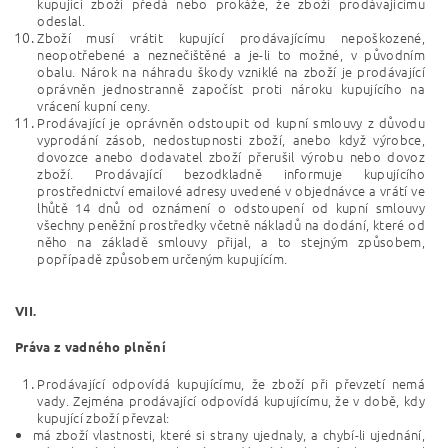
kupující zboží předá nebo prokáže, že zboží prodávajícímu
odeslal.
Zboží musí vrátit kupující prodávajícímu nepoškozené,
neopotřebené a neznečištěné a je-li to možné, v původním
obalu. Nárok na náhradu škody vzniklé na zboží je prodávající
oprávněn jednostranně započíst proti nároku kupujícího na
vrácení kupní ceny.
Prodávající je oprávněn odstoupit od kupní smlouvy z důvodu
vyprodání zásob, nedostupnosti zboží, anebo když výrobce,
dovozce anebo dodavatel zboží přerušil výrobu nebo dovoz
zboží. Prodávající bezodkladně informuje kupujícího
prostřednictví emailové adresy uvedené v objednávce a vrátí ve
lhůtě 14 dnů od oznámení o odstoupení od kupní smlouvy
všechny peněžní prostředky včetně nákladů na dodání, které od
něho na základě smlouvy přijal, a to stejným způsobem,
popřípadě způsobem určeným kupujícím.
VII.
Práva z vadného plnění
Prodávající odpovídá kupujícímu, že zboží při převzetí nemá
vady. Zejména prodávající odpovídá kupujícímu, že v době, kdy
kupující zboží převzal:
má zboží vlastnosti, které si strany ujednaly, a chybí-li ujednání,