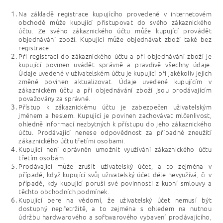
Na základě registrace kupujícího provedené v internetovém
obchodě může kupující přistupovat do svého zákaznického
účtu. Ze svého zákaznického účtu může kupující provádět
objednávání zboží. Kupující může objednávat zboží také bez
registrace.
Při registraci do zákaznického účtu a při objednávání zboží je
kupující povinen uvádět správně a pravdivě všechny údaje.
Údaje uvedené v uživatelském účtu je kupující při jakékoliv jejich
změně povinen aktualizovat. Údaje uvedené kupujícím v
zákaznickém účtu a při objednávání zboží jsou prodávajícím
považovány za správné.
Přístup k zákaznickému účtu je zabezpečen uživatelským
jménem a heslem. Kupující je povinen zachovávat mlčenlivost,
ohledně informací nezbytných k přístupu do jeho zákaznického
účtu. Prodávající nenese odpovědnost za případné zneužití
zákaznického účtu třetími osobami.
Kupující není oprávněn umožnit využívání zákaznického účtu
třetím osobám.
Prodávající může zrušit uživatelský účet, a to zejména v
případě, když kupující svůj uživatelský účet déle nevyužívá, či v
případě, kdy kupující poruší své povinnosti z kupní smlouvy a
těchto obchodních podmínek.
Kupující bere na vědomí, že uživatelský účet nemusí být
dostupný nepřetržitě, a to zejména s ohledem na nutnou
údržbu hardwarového a softwarového vybavení prodávajícího,