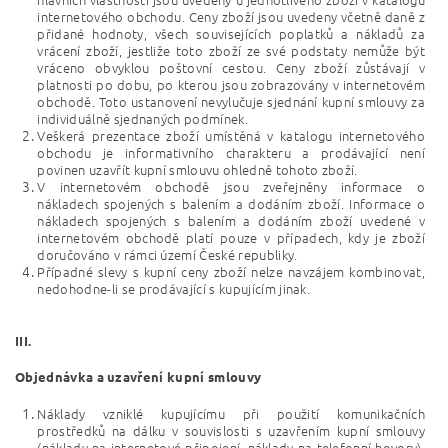
internetového obchodu. Ceny zboží jsou uvedeny včetně daně z
přidané hodnoty, všech souvisejících poplatků a nákladů za
vrácení zboží, jestliže toto zboží ze své podstaty nemůže být
vráceno obvyklou poštovní cestou. Ceny zboží zůstávají v
platnosti po dobu, po kterou jsou zobrazovány v internetovém
obchodě. Toto ustanovení nevylučuje sjednání kupní smlouvy za
individuálně sjednaných podmínek.
Veškerá prezentace zboží umístěná v katalogu internetového
obchodu je informativního charakteru a prodávající není
povinen uzavřít kupní smlouvu ohledně tohoto zboží.
V internetovém obchodě jsou zveřejněny informace o
nákladech spojených s balením a dodáním zboží. Informace o
nákladech spojených s balením a dodáním zboží uvedené v
internetovém obchodě platí pouze v případech, kdy je zboží
doručováno v rámci území České republiky.
Případné slevy s kupní ceny zboží nelze navzájem kombinovat,
nedohodne-li se prodávající s kupujícím jinak.
III.
Objednávka a uzavření kupní smlouvy
Náklady vzniklé kupujícímu při použití komunikačních
prostředků na dálku v souvislosti s uzavřením kupní smlouvy
(náklady na internetové připojení, náklady na telefonní hovory),