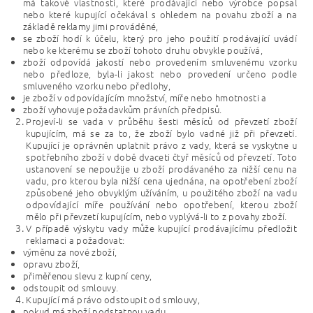
má takové vlastnosti, které prodávající nebo výrobce popsal
nebo které kupující očekával s ohledem na povahu zboží a na
základě reklamy jimi prováděné,
se zboží hodí k účelu, který pro jeho použití prodávající uvádí
nebo ke kterému se zboží tohoto druhu obvykle používá,
zboží odpovídá jakostí nebo provedením smluvenému vzorku
nebo předloze, byla-li jakost nebo provedení určeno podle
smluveného vzorku nebo předlohy,
je zboží v odpovídajícím množství, míře nebo hmotnosti a
zboží vyhovuje požadavkům právních předpisů.
Projeví-li se vada v průběhu šesti měsíců od převzetí zboží
kupujícím, má se za to, že zboží bylo vadné již při převzetí.
Kupující je oprávněn uplatnit právo z vady, která se vyskytne u
spotřebního zboží v době dvaceti čtyř měsíců od převzetí. Toto
ustanovení se nepoužije u zboží prodávaného za nižší cenu na
vadu, pro kterou byla nižší cena ujednána, na opotřebení zboží
způsobené jeho obvyklým užíváním, u použitého zboží na vadu
odpovídající míře používání nebo opotřebení, kterou zboží
mělo při převzetí kupujícím, nebo vyplývá-li to z povahy zboží.
V případě výskytu vady může kupující prodávajícímu předložit
reklamaci a požadovat:
výměnu za nové zboží,
opravu zboží,
přiměřenou slevu z kupní ceny,
odstoupit od smlouvy.
Kupující má právo odstoupit od smlouvy,
pokud má zboží podstatnou vadu,