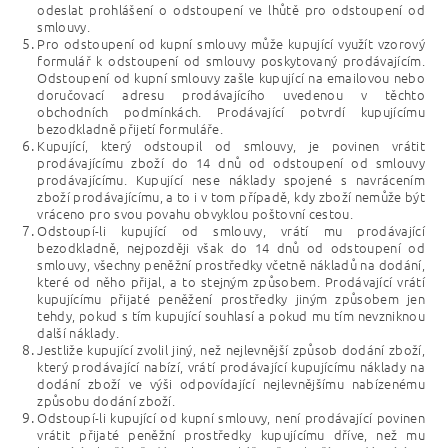
odeslat prohlášení o odstoupení ve lhůtě pro odstoupení od
smlouvy.
Pro odstoupení od kupní smlouvy může kupující využít vzorový
formulář k odstoupení od smlouvy poskytovaný prodávajícím.
Odstoupení od kupní smlouvy zašle kupující na emailovou nebo
doručovací adresu prodávajícího uvedenou v těchto
obchodních podmínkách. Prodávající potvrdí kupujícímu
bezodkladně přijetí formuláře.
Kupující, který odstoupil od smlouvy, je povinen vrátit
prodávajícímu zboží do 14 dnů od odstoupení od smlouvy
prodávajícímu. Kupující nese náklady spojené s navrácením
zboží prodávajícímu, a to i v tom případě, kdy zboží nemůže být
vráceno pro svou povahu obvyklou poštovní cestou.
Odstoupí-li kupující od smlouvy, vrátí mu prodávající
bezodkladně, nejpozději však do 14 dnů od odstoupení od
smlouvy, všechny peněžní prostředky včetně nákladů na dodání,
které od něho přijal, a to stejným způsobem. Prodávající vrátí
kupujícímu přijaté peněžení prostředky jiným způsobem jen
tehdy, pokud s tím kupující souhlasí a pokud mu tím nevzniknou
další náklady.
Jestliže kupující zvolil jiný, než nejlevnější způsob dodání zboží,
který prodávající nabízí, vrátí prodávající kupujícímu náklady na
dodání zboží ve výši odpovídající nejlevnějšímu nabízenému
způsobu dodání zboží.
Odstoupí-li kupující od kupní smlouvy, není prodávající povinen
vrátit přijaté peněžní prostředky kupujícímu dříve, než mu