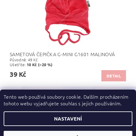
SAMETOVÁ ČEPIČKA G-MINI G1601 MALINOVÁ
Původně:
49 Kč
Ušetříte
:
10 Kč (–20 %)
39 Kč
DETAIL
Tento web používá soubory cookie. Dalším procházením
tohoto webu vyjadřujete souhlas s jejich používáním.
Zboží.cz
|
Heureka.cz
NASTAVENÍ
2026 ©
dupydup
, všechna práva vyhrazena