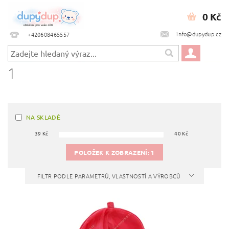
0 Kč
info@dupydup.cz
+420608465557
1
NA SKLADĚ
39
Kč
40
Kč
POLOŽEK K ZOBRAZENÍ:
1
FILTR PODLE PARAMETRŮ, VLASTNOSTÍ A VÝROBCŮ