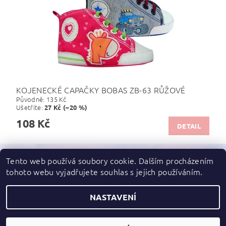
KOJENECKÉ CAPAČKY BOBAS ZB-63 RŮŽOVÉ
Původně:
135 Kč
Ušetříte
:
27 Kč (–20 %)
108 Kč
DETAIL
Tento web používá soubory cookie. Dalším procházením
tohoto webu vyjadřujete souhlas s jejich používáním.
Zboží.cz
|
Heureka.cz
NASTAVENÍ
2026 ©
dupydup
, všechna práva vyhrazena