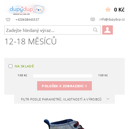
0 Kč
info@dupydup.cz
+420608465557
12-18 MĚSÍCŮ
NA SKLADĚ
108
Kč
109
Kč
POLOŽEK K ZOBRAZENÍ:
1
FILTR PODLE PARAMETRŮ, VLASTNOSTÍ A VÝROBCŮ