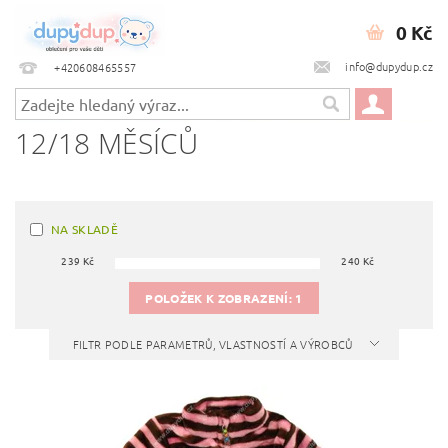
0 Kč
info@dupydup.cz
+420608465557
12/18 MĚSÍCŮ
NA SKLADĚ
239
Kč
240
Kč
POLOŽEK K ZOBRAZENÍ:
1
FILTR PODLE PARAMETRŮ, VLASTNOSTÍ A VÝROBCŮ