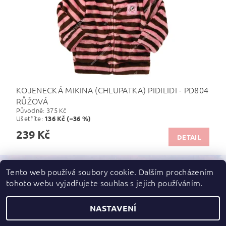
KOJENECKÁ MIKINA (CHLUPATKA) PIDILIDI - PD804
RŮŽOVÁ
Původně:
375 Kč
Ušetříte
:
136 Kč (–36 %)
239 Kč
DETAIL
Tento web používá soubory cookie. Dalším procházením
tohoto webu vyjadřujete souhlas s jejich používáním.
Zboží.cz
|
Heureka.cz
NASTAVENÍ
2026 ©
dupydup
, všechna práva vyhrazena