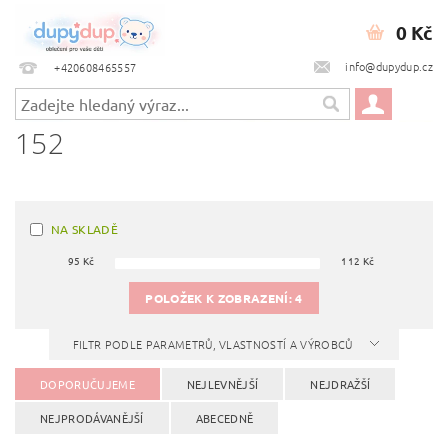
0 Kč
info@dupydup.cz
+420608465557
152
NA SKLADĚ
95
Kč
112
Kč
POLOŽEK K ZOBRAZENÍ:
4
FILTR PODLE PARAMETRŮ, VLASTNOSTÍ A VÝROBCŮ
DOPORUČUJEME
NEJLEVNĚJŠÍ
NEJDRAŽŠÍ
NEJPRODÁVANĚJŠÍ
ABECEDNĚ