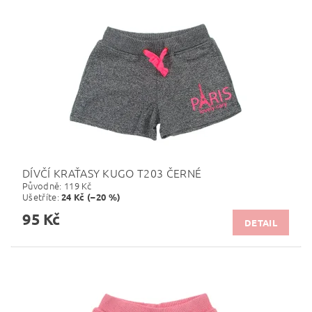
DÍVČÍ KRAŤASY KUGO T203 ČERNÉ
Původně:
119 Kč
Ušetříte
:
24 Kč (–20 %)
95 Kč
DETAIL