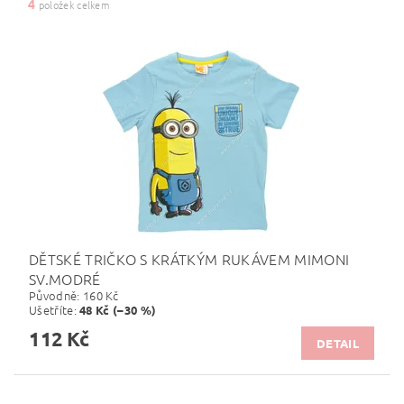
4
položek celkem
DĚTSKÉ TRIČKO S KRÁTKÝM RUKÁVEM MIMONI
SV.MODRÉ
Původně:
160 Kč
Ušetříte
:
48 Kč (–30 %)
112 Kč
DETAIL