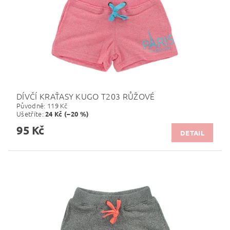
DÍVČÍ KRAŤASY KUGO T203 RŮŽOVÉ
Původně:
119 Kč
Ušetříte
:
24 Kč (–20 %)
95 Kč
DETAIL