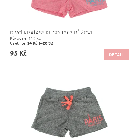
DÍVČÍ KRAŤASY KUGO T203 RŮŽOVÉ
Původně:
119 Kč
Ušetříte
:
24 Kč (–20 %)
95 Kč
DETAIL