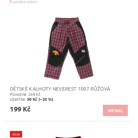
5
položek celkem
DĚTSKÉ KALHOTY NEVEREST 1007 RŮŽOVÁ
Původně:
249 Kč
Ušetříte
:
50 Kč (–20 %)
199 Kč
DETAIL
Akce