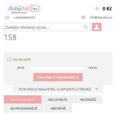
0 Kč
info@dupydup.cz
+420608465557
158
NA SKLADĚ
95
Kč
199
Kč
POLOŽEK K ZOBRAZENÍ:
5
FILTR PODLE PARAMETRŮ, VLASTNOSTÍ A VÝROBCŮ
DOPORUČUJEME
NEJLEVNĚJŠÍ
NEJDRAŽŠÍ
NEJPRODÁVANĚJŠÍ
ABECEDNĚ