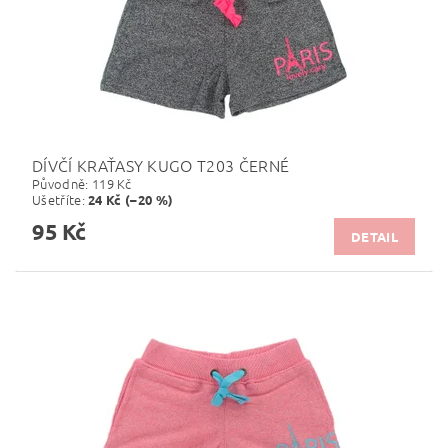
DÍVČÍ KRAŤASY KUGO T203 ČERNÉ
Původně:
119 Kč
Ušetříte
:
24 Kč (–20 %)
95 Kč
DETAIL