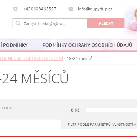
+420608465557
info@dupydup.cz
Í PODMÍNKY
PODMÍNKY OCHRANY OSOBNÍCH ÚDAJŮ
OJENECKÉ a DĚTSKÉ OBLEČENÍ
18-24 měsíců
-24 MĚSÍCŮ
SKLADĚ
0
Kč
FILTR PODLE PARAMETRŮ, VLASTNOSTÍ 