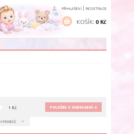
|
PŘIHLÁŠENÍ
REGISTRACE
KOŠÍK:
0 Kč
POLOŽEK K ZOBRAZENÍ:
0
1
Kč
A VÝROBCŮ