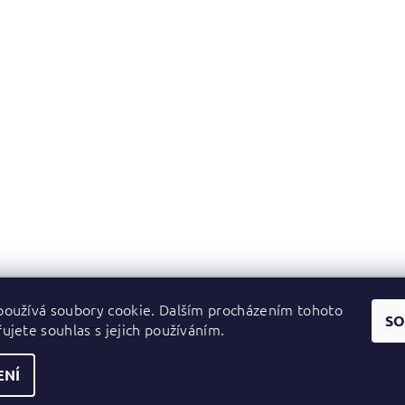
oužívá soubory cookie. Dalším procházením tohoto
Zboží.cz
|
Heureka.cz
SO
ujete souhlas s jejich používáním.
ENÍ