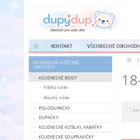
KONTAKT
VŠEOBECNÉ OBCHODN
K
KOJENECKÉ A DĚTSKÉ
OBLEČENÍ
18
KOJENECKÉ BODY
krátký rukáv
dlouhý rukáv
POLODUPAČKY
NA 
DUPAČKY
KOJENECKÉ KOŠILKY, KABÁTKY
KOJENECKÉ SOUPRAVIČKY