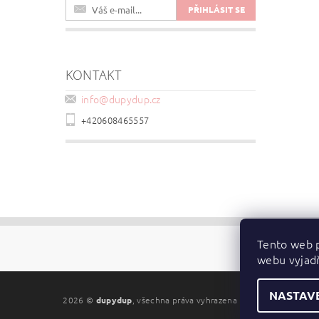
KONTAKT
info
@
dupydup.cz
+420608465557
Tento web p
webu vyjadř
NASTAV
2026 ©
dupydup
, všechna práva vyhrazena