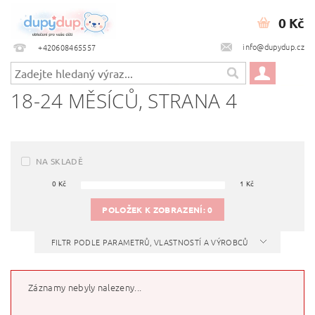
0 Kč
info@dupydup.cz
+420608465557
18-24 MĚSÍCŮ
, STRANA 4
NA SKLADĚ
0
Kč
1
Kč
POLOŽEK K ZOBRAZENÍ:
0
FILTR PODLE PARAMETRŮ, VLASTNOSTÍ A VÝROBCŮ
Záznamy nebyly nalezeny...