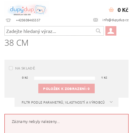
0 Kč
info@dupydup.cz
+420608465557
38 CM
NA SKLADĚ
0
Kč
1
Kč
POLOŽEK K ZOBRAZENÍ:
0
FILTR PODLE PARAMETRŮ, VLASTNOSTÍ A VÝROBCŮ
Záznamy nebyly nalezeny...