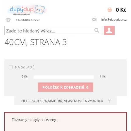
0 Kč
info@dupydup.cz
+420608465557
40CM
, STRANA 3
NA SKLADĚ
0
Kč
1
Kč
POLOŽEK K ZOBRAZENÍ:
0
FILTR PODLE PARAMETRŮ, VLASTNOSTÍ A VÝROBCŮ
Záznamy nebyly nalezeny...