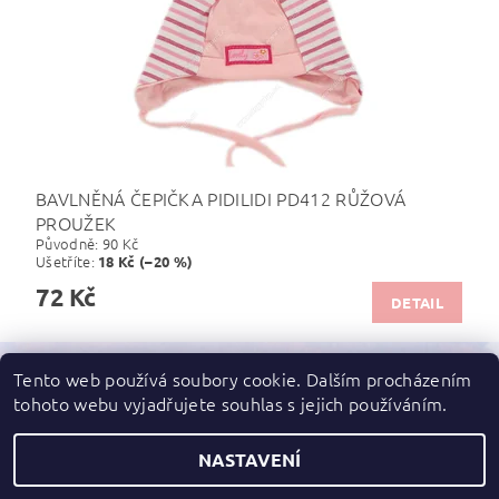
BAVLNĚNÁ ČEPIČKA PIDILIDI PD412 RŮŽOVÁ
PROUŽEK
Původně:
90 Kč
Ušetříte
:
18 Kč (–20 %)
72 Kč
DETAIL
Tento web používá soubory cookie. Dalším procházením
tohoto webu vyjadřujete souhlas s jejich používáním.
Zboží.cz
|
Heureka.cz
NASTAVENÍ
2026 ©
dupydup
, všechna práva vyhrazena