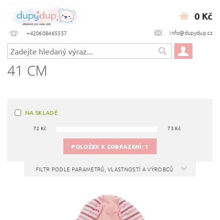
0 Kč
info@dupydup.cz
+420608465557
41 CM
NA SKLADĚ
72
Kč
73
Kč
POLOŽEK K ZOBRAZENÍ:
1
FILTR PODLE PARAMETRŮ, VLASTNOSTÍ A VÝROBCŮ