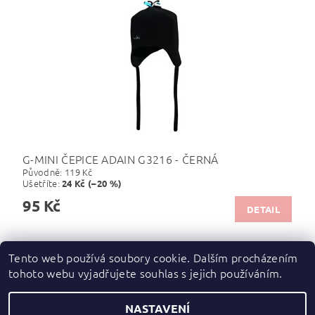
G-MINI ČEPICE ADAIN G3216 - ČERNÁ
Původně:
119 Kč
Ušetříte
:
24 Kč (–20 %)
95 Kč
DETAIL
Tento web používá soubory cookie. Dalším procházením
tohoto webu vyjadřujete souhlas s jejich používáním.
Zboží.cz
|
Heureka.cz
NASTAVENÍ