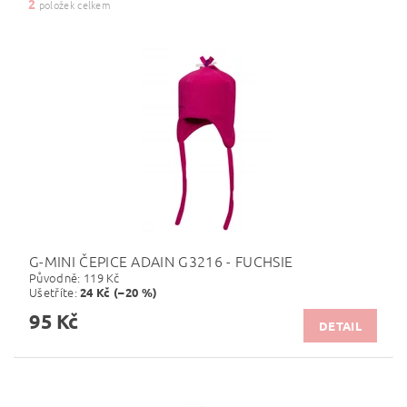
2
položek celkem
G-MINI ČEPICE ADAIN G3216 - FUCHSIE
Původně:
119 Kč
Ušetříte
:
24 Kč (–20 %)
95 Kč
DETAIL