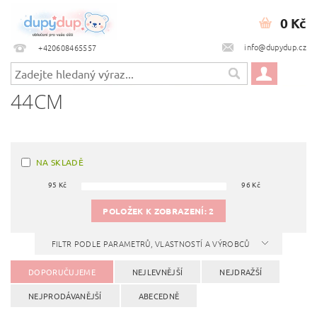
0 Kč
info@dupydup.cz
+420608465557
44CM
NA SKLADĚ
95
Kč
96
Kč
POLOŽEK K ZOBRAZENÍ:
2
FILTR PODLE PARAMETRŮ, VLASTNOSTÍ A VÝROBCŮ
DOPORUČUJEME
NEJLEVNĚJŠÍ
NEJDRAŽŠÍ
NEJPRODÁVANĚJŠÍ
ABECEDNĚ