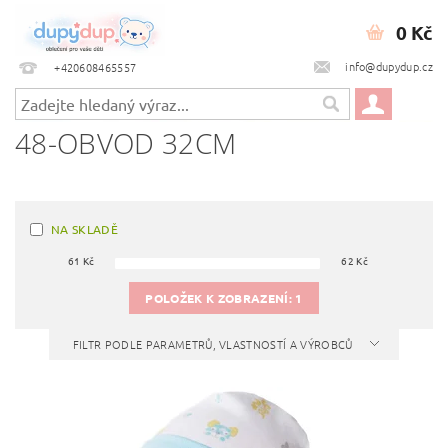
0 Kč
info@dupydup.cz
+420608465557
48-OBVOD 32CM
NA SKLADĚ
61
Kč
62
Kč
POLOŽEK K ZOBRAZENÍ:
1
FILTR PODLE PARAMETRŮ, VLASTNOSTÍ A VÝROBCŮ