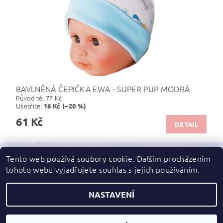
BAVLNĚNÁ ČEPIČKA EWA - SUPER PUP MODRÁ
Původně:
77 Kč
Ušetříte
:
16 Kč (–20 %)
61 Kč
DETAIL
Tento web používá soubory cookie. Dalším procházením
tohoto webu vyjadřujete souhlas s jejich používáním.
Zboží.cz
|
Heureka.cz
NASTAVENÍ
2026 ©
dupydup
, všechna práva vyhrazena