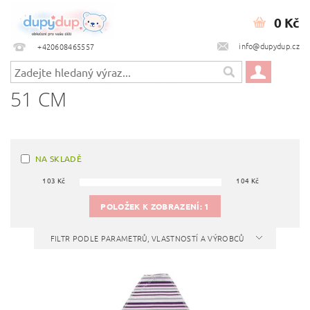
0 Kč
info@dupydup.cz
+420608465557
51 CM
NA SKLADĚ
103
Kč
104
Kč
POLOŽEK K ZOBRAZENÍ:
1
FILTR PODLE PARAMETRŮ, VLASTNOSTÍ A VÝROBCŮ