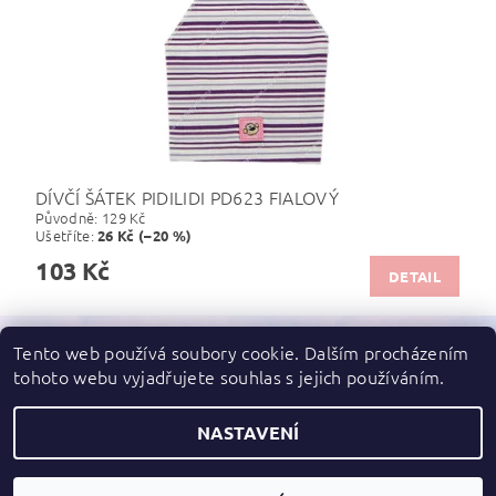
DÍVČÍ ŠÁTEK PIDILIDI PD623 FIALOVÝ
Původně:
129 Kč
Ušetříte
:
26 Kč (–20 %)
103 Kč
DETAIL
Tento web používá soubory cookie. Dalším procházením
tohoto webu vyjadřujete souhlas s jejich používáním.
Zboží.cz
|
Heureka.cz
NASTAVENÍ
2026 ©
dupydup
, všechna práva vyhrazena