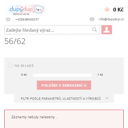
0 Kč
info@dupydup.cz
+420608465557
56/62
NA SKLADĚ
0
Kč
1
Kč
POLOŽEK K ZOBRAZENÍ:
0
FILTR PODLE PARAMETRŮ, VLASTNOSTÍ A VÝROBCŮ
Záznamy nebyly nalezeny...