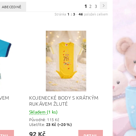
1
2
3
ABECEDNĚ
Stránka
1
z
3
-
46
položek celkem
ÁVEM
KOJENECKÉ BODY S KRÁTKÝM
RUKÁVEM ŽLUTÉ
Skladem
(1 ks)
Původně:
115 Kč
Ušetříte
:
23 Kč (–20 %)
92 Kč
TAIL
DETAIL