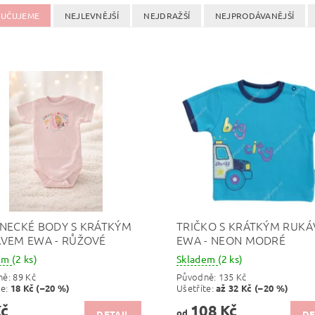
UČUJEME
NEJLEVNĚJŠÍ
NEJDRAŽŠÍ
NEJPRODÁVANĚJŠÍ
NECKÉ BODY S KRÁTKÝM
TRIČKO S KRÁTKÝM RUK
VEM EWA - RŮŽOVÉ
EWA - NEON MODRÉ
dem
(2 ks)
Skladem
(2 ks)
ně:
89 Kč
Původně:
135 Kč
te
:
Ušetříte
:
18 Kč (–20 %)
až 32 Kč (–20 %)
Kč
108 Kč
od
DETAIL
DE