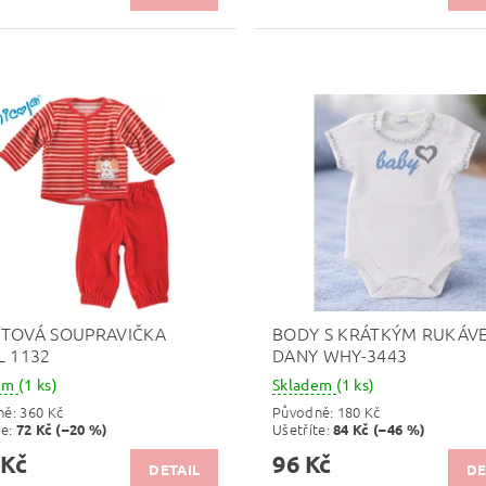
TOVÁ SOUPRAVIČKA
BODY S KRÁTKÝM RUKÁV
L 1132
DANY WHY-3443
dem
(1 ks)
Skladem
(1 ks)
ně:
360 Kč
Původně:
180 Kč
te
:
Ušetříte
:
72 Kč (–20 %)
84 Kč (–46 %)
 Kč
96 Kč
DETAIL
DE