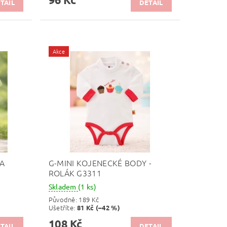
TAIL
DETAIL
Akce
A
G-MINI KOJENECKÉ BODY -
ROLÁK G3311
Skladem
(1 ks)
Původně:
189 Kč
Ušetříte
:
81 Kč (–42 %)
108 Kč
TAIL
DETAIL