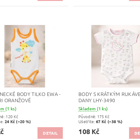
NECKÉ BODY TILKO EWA -
BODY S KRÁTKÝM RUKÁV
RI ORANŽOVÉ
DANY LHY-3490
dem
(1 ks)
Skladem
(1 ks)
ně:
120 Kč
Původně:
175 Kč
te
:
Ušetříte
:
24 Kč (–20 %)
67 Kč (–38 %)
Kč
108 Kč
DETAIL
DE