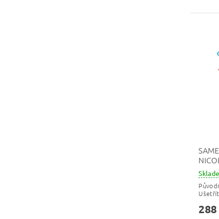
SAME
NICO
Skla
Původ
Ušetří
288