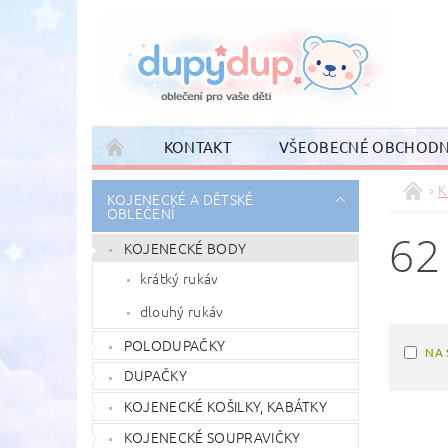
KONTAKT
VŠEOBECNÉ OBCHODN
K
KOJENECKÉ A DĚTSKÉ
OBLEČENÍ
62
KOJENECKÉ BODY
krátký rukáv
dlouhý rukáv
POLODUPAČKY
NA 
DUPAČKY
KOJENECKÉ KOŠILKY, KABÁTKY
KOJENECKÉ SOUPRAVIČKY