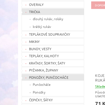
OVERALY
DOPOR
TRIČKA
dlouhý rukáv, roláky
krátký rukáv
TEPLÁKOVÉ SOUPRAVIČKY
MIKINY
BUNDY, VESTY
TEPLÁKY, KALHOTY
KRAŤASY, ŠORTKY, ŠATY
PYŽAMKA, ŽUPANY
KOJE
PONOŽKY, PUNČOCHÁČE
RUKÁ
Punčocháče
Skla
Ponožky
Původ
Ušetří
ČEPIČKY, ŠÁTKY
71 