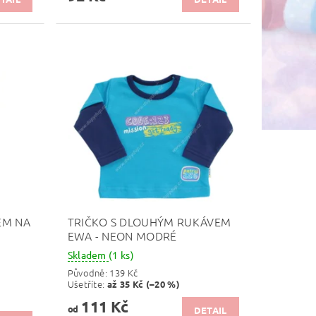
EM NA
TRIČKO S DLOUHÝM RUKÁVEM
EWA - NEON MODRÉ
Skladem
(1 ks)
Původně:
139 Kč
Ušetříte
:
až 35 Kč (–20 %)
111 Kč
od
DETAIL