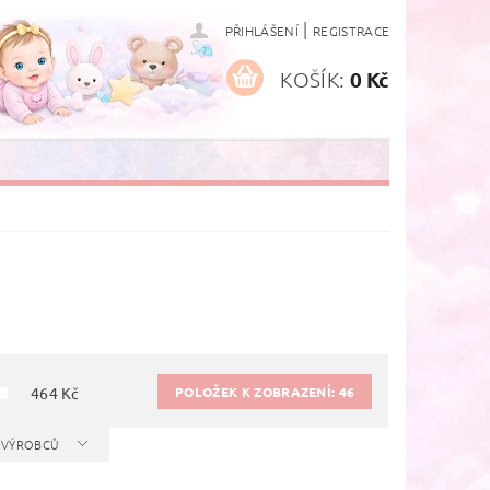
|
PŘIHLÁŠENÍ
REGISTRACE
KOŠÍK:
0 Kč
POLOŽEK K ZOBRAZENÍ:
46
464
Kč
A VÝROBCŮ