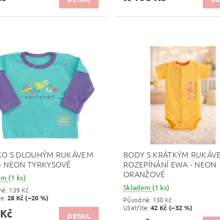
KO S DLOUHÝM RUKÁVEM
BODY S KRÁTKÝM RUKÁV
- NEON TYRKYSOVÉ
ROZEPÍNÁNÍ EWA - NEON
ORANŽOVÉ
dem
(1 ks)
Skladem
(1 ks)
ně:
139 Kč
te
:
28 Kč (–20 %)
Původně:
130 Kč
Ušetříte
:
42 Kč (–32 %)
 Kč
DETAIL