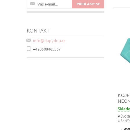
KONTAKT
info
@
dupydup.cz
+420608465557
KOJE
NEON
Skla
Původ
Ušetří
68