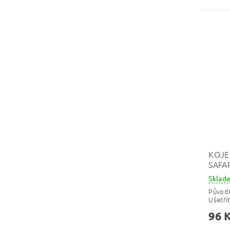
KOJE
SAFA
Skla
Původ
Ušetří
96 