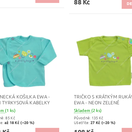
88 Kč
DE
NECKÁ KOŠILKA EWA -
TRIČKO S KRÁTKÝM RUK
 TYRKYSOVÁ KABELKY
EWA - NEON ZELENÉ
dem
(1 ks)
Skladem
(2 ks)
ně:
85 Kč
Původně:
135 Kč
te
:
Ušetříte
:
až 18 Kč (–20 %)
27 Kč (–20 %)
 Kč
108 Kč