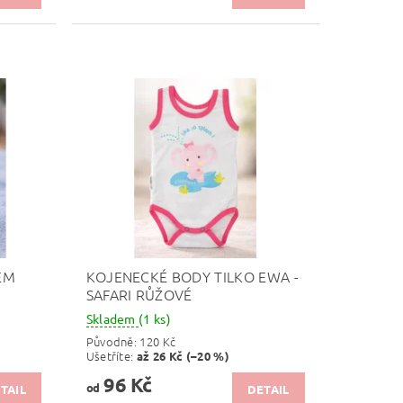
EM
KOJENECKÉ BODY TILKO EWA -
SAFARI RŮŽOVÉ
Skladem
(1 ks)
Původně:
120 Kč
Ušetříte
:
až 26 Kč (–20 %)
96 Kč
od
TAIL
DETAIL