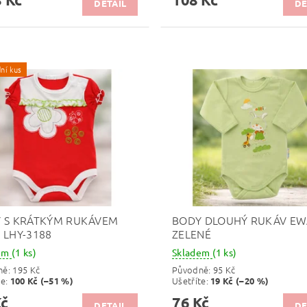
DETAIL
DE
ní kus
 S KRÁTKÝM RUKÁVEM
BODY DLOUHÝ RUKÁV EW
 LHY-3188
ZELENÉ
dem
(1 ks)
Skladem
(1 ks)
ně:
195 Kč
Původně:
95 Kč
te
:
Ušetříte
:
100 Kč (–51 %)
19 Kč (–20 %)
Kč
76 Kč
DETAIL
DE