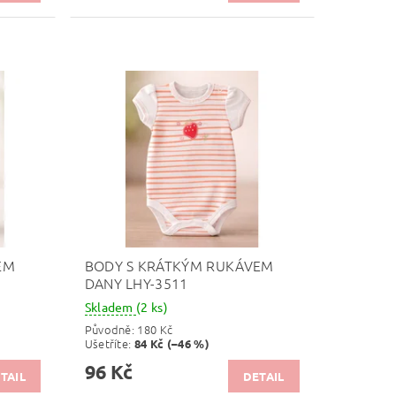
EM
BODY S KRÁTKÝM RUKÁVEM
DANY LHY-3511
Skladem
(2 ks)
Původně:
180 Kč
Ušetříte
:
84 Kč (–46 %)
96 Kč
TAIL
DETAIL