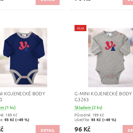
Akce
NI KOJENECKÉ BODY
G-MINI KOJENECKÉ BODY
0
G3263
dem
(1 ks)
Skladem
(2 ks)
ně:
189 Kč
Původně:
189 Kč
te
:
Ušetříte
:
93 Kč (–49 %)
93 Kč (–49 %)
Kč
96 Kč
DETAIL
DE