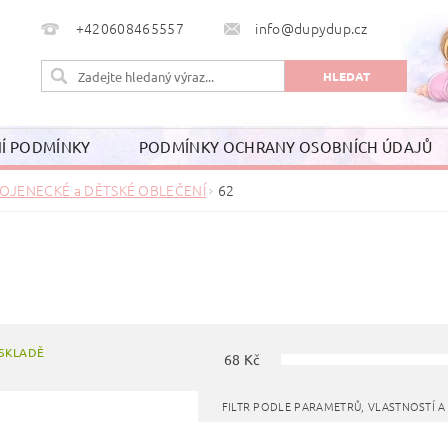
+420608465557
info@dupydup.cz
Í PODMÍNKY
PODMÍNKY OCHRANY OSOBNÍCH ÚDAJŮ
OJENECKÉ a DĚTSKÉ OBLEČENÍ
62
SKLADĚ
68
Kč
FILTR PODLE PARAMETRŮ, VLASTNOSTÍ 