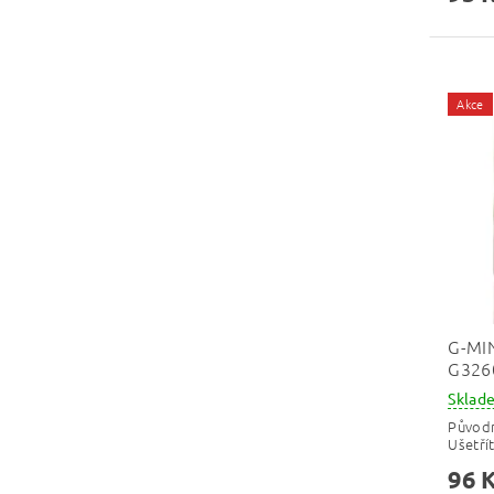
Akce
G-MI
G326
Skla
Původ
Ušetří
96 