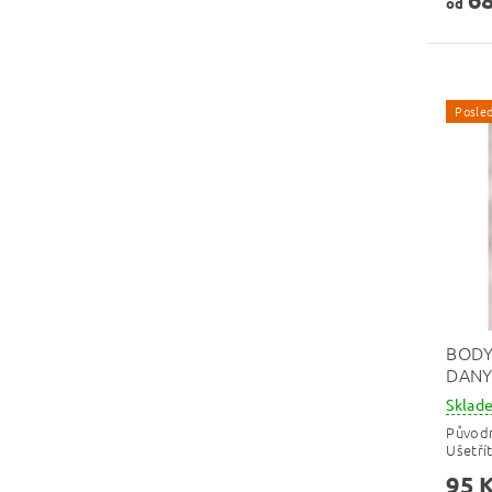
od
Posled
BODY
DANY
Skla
Původ
Ušetří
95 