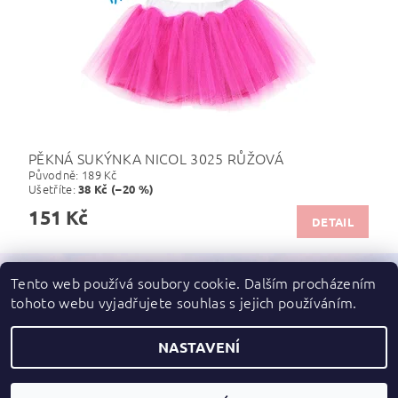
PĚKNÁ SUKÝNKA NICOL 3025 RŮŽOVÁ
Původně:
189 Kč
Ušetříte
:
38 Kč (–20 %)
151 Kč
DETAIL
Tento web používá soubory cookie. Dalším procházením
tohoto webu vyjadřujete souhlas s jejich používáním.
Zboží.cz
|
Heureka.cz
NASTAVENÍ
2026 ©
dupydup
, všechna práva vyhrazena