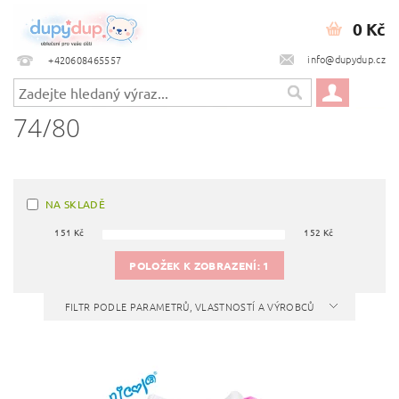
0 Kč
info@dupydup.cz
+420608465557
74/80
NA SKLADĚ
151
Kč
152
Kč
POLOŽEK K ZOBRAZENÍ:
1
FILTR PODLE PARAMETRŮ, VLASTNOSTÍ A VÝROBCŮ