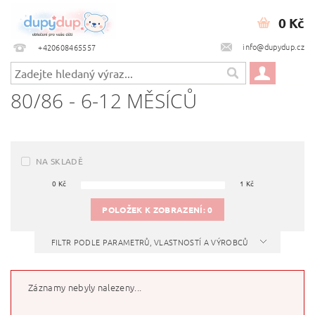
0 Kč
info@dupydup.cz
+420608465557
80/86 - 6-12 MĚSÍCŮ
NA SKLADĚ
0
Kč
1
Kč
POLOŽEK K ZOBRAZENÍ:
0
FILTR PODLE PARAMETRŮ, VLASTNOSTÍ A VÝROBCŮ
Záznamy nebyly nalezeny...