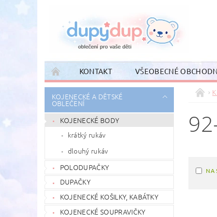
KONTAKT
VŠEOBECNÉ OBCHODN
K
KOJENECKÉ A DĚTSKÉ
OBLEČENÍ
92
KOJENECKÉ BODY
krátký rukáv
dlouhý rukáv
POLODUPAČKY
NA 
DUPAČKY
KOJENECKÉ KOŠILKY, KABÁTKY
KOJENECKÉ SOUPRAVIČKY