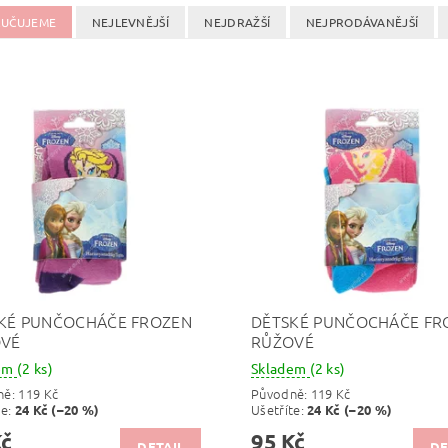
UČUJEME
NEJLEVNĚJŠÍ
NEJDRAŽŠÍ
NEJPRODÁVANĚJŠÍ
KÉ PUNČOCHÁČE FROZEN
DĚTSKÉ PUNČOCHÁČE FR
OVÉ
RŮŽOVÉ
dem
(2 ks)
Skladem
(2 ks)
ně:
119 Kč
Původně:
119 Kč
te
:
Ušetříte
:
24 Kč (–20 %)
24 Kč (–20 %)
Kč
95 Kč
DETAIL
DE