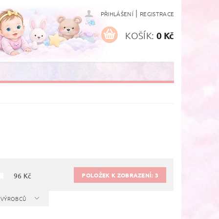
|
PŘIHLÁŠENÍ
REGISTRACE
KOŠÍK:
0 Kč
POLOŽEK K ZOBRAZENÍ:
3
96
Kč
A VÝROBCŮ