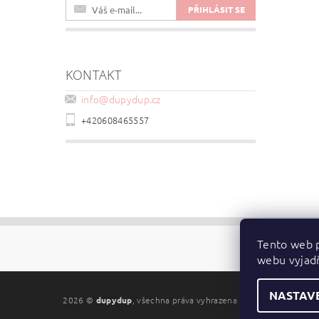
KONTAKT
info
@
dupydup.cz
+420608465557
Tento web p
webu vyjadř
NASTAV
2026 ©
dupydup
, všechna práva vyhrazena