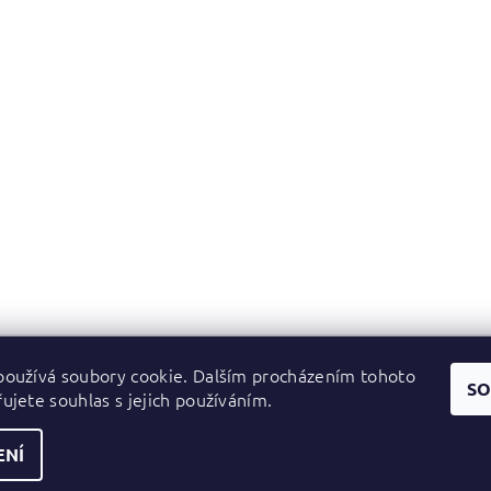
oužívá soubory cookie. Dalším procházením tohoto
Zboží.cz
|
Heureka.cz
SO
ujete souhlas s jejich používáním.
ENÍ