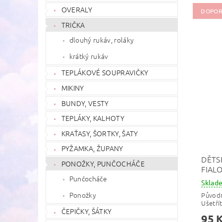
OVERALY
DOPOR
TRIČKA
dlouhý rukáv, roláky
krátký rukáv
TEPLÁKOVÉ SOUPRAVIČKY
MIKINY
BUNDY, VESTY
TEPLÁKY, KALHOTY
KRAŤASY, ŠORTKY, ŠATY
PYŽAMKA, ŽUPANY
DĚTS
PONOŽKY, PUNČOCHÁČE
FIAL
Punčocháče
Skla
Ponožky
Původ
Ušetří
ČEPIČKY, ŠÁTKY
95 