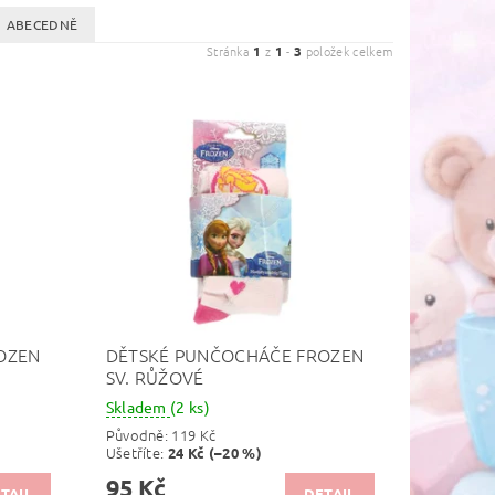
ABECEDNĚ
Stránka
1
z
1
-
3
položek celkem
OZEN
DĚTSKÉ PUNČOCHÁČE FROZEN
SV. RŮŽOVÉ
Skladem
(2 ks)
Původně:
119 Kč
Ušetříte
:
24 Kč (–20 %)
95 Kč
TAIL
DETAIL