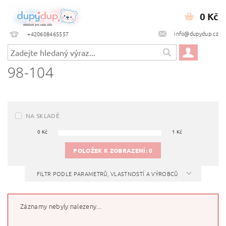
0 Kč
info@dupydup.cz
+420608465557
98-104
NA SKLADĚ
0
Kč
1
Kč
POLOŽEK K ZOBRAZENÍ:
0
FILTR PODLE PARAMETRŮ, VLASTNOSTÍ A VÝROBCŮ
Záznamy nebyly nalezeny...