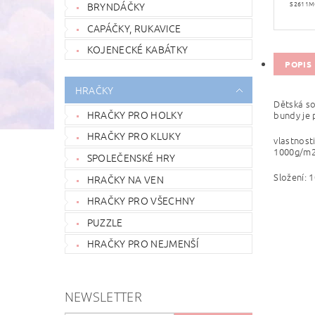
S2611M
BRYNDÁČKY
CAPÁČKY, RUKAVICE
KOJENECKÉ KABÁTKY
POPIS
HRAČKY
Dětská so
HRAČKY PRO HOLKY
bundy je 
HRAČKY PRO KLUKY
vlastnost
1000g/m2
SPOLEČENSKÉ HRY
Složení: 
HRAČKY NA VEN
HRAČKY PRO VŠECHNY
PUZZLE
HRAČKY PRO NEJMENŠÍ
NEWSLETTER