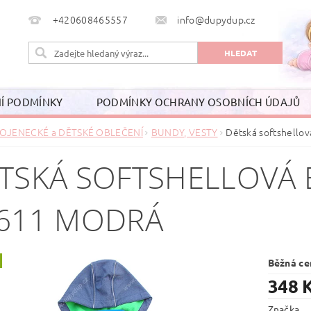
+420608465557
info@dupydup.cz
Í PODMÍNKY
PODMÍNKY OCHRANY OSOBNÍCH ÚDAJŮ
OJENECKÉ a DĚTSKÉ OBLEČENÍ
BUNDY, VESTY
Dětská softshell
TSKÁ SOFTSHELLOVÁ
611 MODRÁ
Běžná ce
348 
Značka