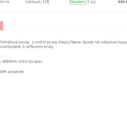
Velikost: 128
Skladem
(1 ks)
485 
OD/128
ftshellová bunda, z vnitřní strany hřejivý fleece. Bunda má odepínací kapu
prodloužená. S reflexními prvky.
i:
, 8000mm vodní sloupec.
100% polyester