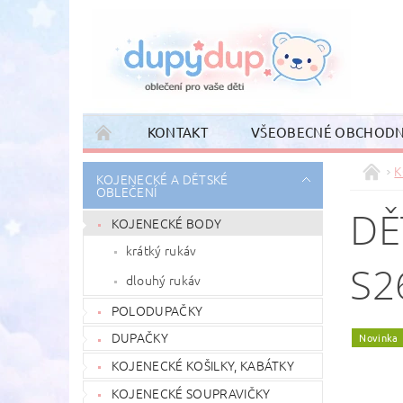
KONTAKT
VŠEOBECNÉ OBCHODN
K
KOJENECKÉ A DĚTSKÉ
OBLEČENÍ
DĚ
KOJENECKÉ BODY
krátký rukáv
S2
dlouhý rukáv
POLODUPAČKY
DUPAČKY
Novinka
KOJENECKÉ KOŠILKY, KABÁTKY
KOJENECKÉ SOUPRAVIČKY