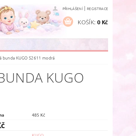
|
PŘIHLÁŠENÍ
REGISTRACE
KOŠÍK:
0 Kč
ová bunda KUGO S2611 modrá
 BUNDA KUGO
na
485 Kč
Kč
KUGO