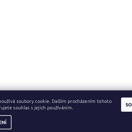
oužívá soubory cookie. Dalším procházením tohoto
Zboží.cz
|
Heureka.cz
SO
ujete souhlas s jejich používáním.
ENÍ