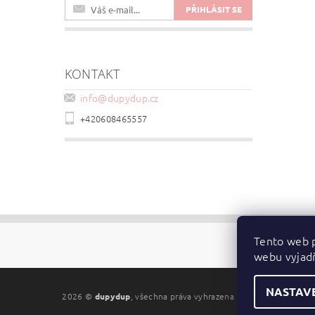
KONTAKT
info
@
dupydup.cz
+420608465557
Tento web p
webu vyjadř
NASTAV
2026 ©
dupydup
, všechna práva vyhrazena