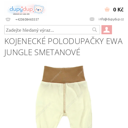
0 Kč
info@dupydup.cz
+420608465557
KOJENECKÉ POLODUPAČKY EWA
JUNGLE SMETANOVÉ