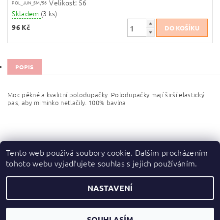
Velikost: 56
POL_JUN_SM/56
Skladem
(3 ks)
96 Kč
POPIS
Moc pěkné a kvalitní polodupačky. Polodupačky mají širší elastický
pas, aby miminko netlačily. 100% bavlna
Tento web používá soubory cookie. Dalším procházením
tohoto webu vyjadřujete souhlas s jejich používáním.
Zboží.cz
|
Heureka.cz
NASTAVENÍ
2026 ©
dupydup
, všechna práva vyhrazena
Vytvořil Shoptet
SOUHLASÍM