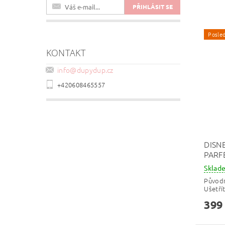
Posled
KONTAKT
info
@
dupydup.cz
+420608465557
DISN
PARF
Skla
Původ
Ušetří
399