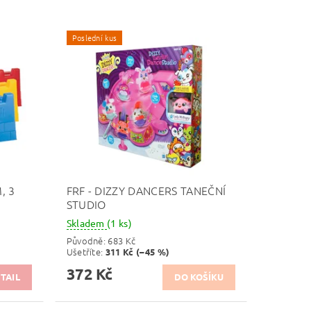
Poslední kus
, 3
FRF - DIZZY DANCERS TANEČNÍ
STUDIO
Skladem
(1 ks)
Původně:
683 Kč
Ušetříte
:
311 Kč (–45 %)
372 Kč
TAIL