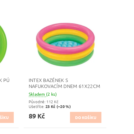
K PÚ
INTEX BAZÉNEK S
NAFUKOVACÍM DNEM 61X22CM
Skladem
(2 ks)
Původně:
112 Kč
Ušetříte
:
23 Kč (–20 %)
89 Kč