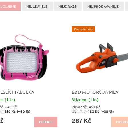
UČUJEME
NEJLEVNĚJŠÍ
NEJDRAŽŠÍ
NEJPRODÁVANĚJŠÍ
Poslední kus
RESLÍCÍ TABULKA
B&D MOTOROVÁ PILA
dem
(1 ks)
Skladem
(1 ks)
ně:
249 Kč
Původně:
469 Kč
te
:
Ušetříte
:
150 Kč (–60 %)
182 Kč (–38 %)
Kč
287 Kč
DETAIL