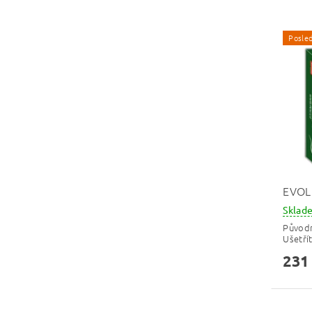
Posled
EVOL
Skla
Původ
Ušetří
231