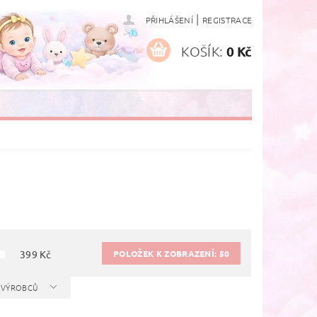
|
PŘIHLÁŠENÍ
REGISTRACE
KOŠÍK:
0 Kč
POLOŽEK K ZOBRAZENÍ:
50
399
Kč
A VÝROBCŮ