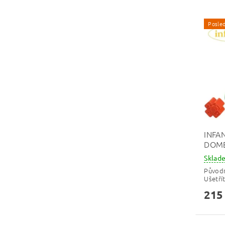
Posled
INFA
DOME
Skla
Původ
Ušetří
215