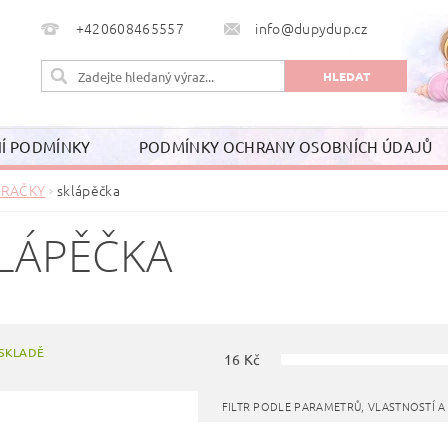
+420608465557
info@dupydup.cz
Í PODMÍNKY
PODMÍNKY OCHRANY OSOBNÍCH ÚDAJŮ
RAČKY
sklápěčka
LÁPĚČKA
SKLADĚ
16
Kč
FILTR PODLE PARAMETRŮ, VLASTNOSTÍ 