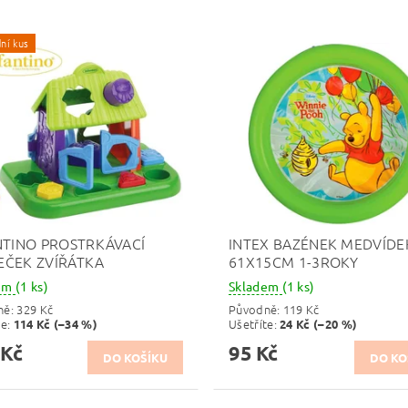
ní kus
NTINO PROSTRKÁVACÍ
INTEX BAZÉNEK MEDVÍDE
ČEK ZVÍŘÁTKA
61X15CM 1-3ROKY
dem
(1 ks)
Skladem
(1 ks)
ně:
329 Kč
Původně:
119 Kč
te
:
Ušetříte
:
114 Kč (–34 %)
24 Kč (–20 %)
 Kč
95 Kč