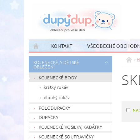
KONTAKT
VŠEOBECNÉ OBCHODN
H
KOJENECKÉ A DĚTSKÉ
OBLEČENÍ
SK
KOJENECKÉ BODY
krátký rukáv
dlouhý rukáv
POLODUPAČKY
NA 
DUPAČKY
KOJENECKÉ KOŠILKY, KABÁTKY
KOJENECKÉ SOUPRAVIČKY