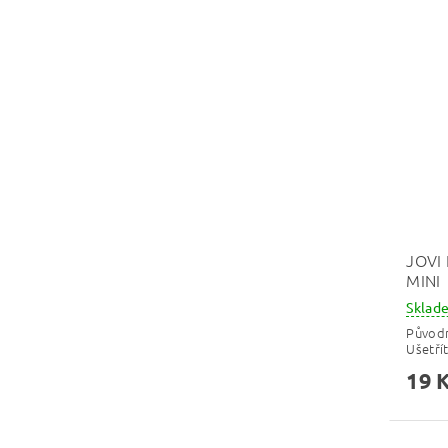
JOVI
MINI
Skla
Původ
Ušetří
19 