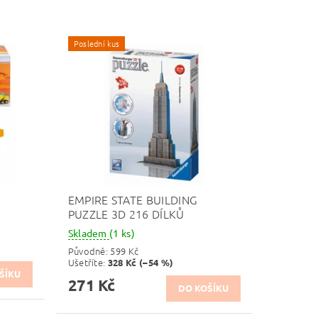
Poslední kus
EMPIRE STATE BUILDING
PUZZLE 3D 216 DÍLKŮ
Skladem
(1 ks)
Původně:
599 Kč
Ušetříte
:
328 Kč (–54 %)
271 Kč