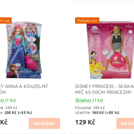
ní kus
Poslední kus
EY ANNA A KOUZELNÝ
DISNEY PRINCESS - SKÁKA
ÉM
MÍČ 45-50CM PRINCEZNY
dem
(1 ks)
Skladem
(1 ks)
ně:
599 Kč
Původně:
289 Kč
te
:
Ušetříte
:
200 Kč (–33 %)
160 Kč (–55 %)
 Kč
129 Kč