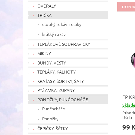
OVERALY
DOPOR
TRIČKA
dlouhý rukáv, roláky
krátký rukáv
TEPLÁKOVÉ SOUPRAVIČKY
MIKINY
BUNDY, VESTY
TEPLÁKY, KALHOTY
KRAŤASY, ŠORTKY, ŠATY
PYŽAMKA, ŽUPANY
FP K
PONOŽKY, PUNČOCHÁČE
Skla
Punčocháče
Původ
Ušetří
Ponožky
99 
ČEPIČKY, ŠÁTKY