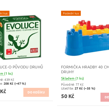
ní kus
Poslední kus
UCE-O PŮVODU DRUHŮ
FORMIČKA HRADBY 40 CM
DRUHY
dem
(1 ks)
Skladem
(1 ks)
ně:
439 Kč
te
:
208 Kč (–47 %)
Původně:
77 Kč
Ušetříte
:
27 Kč (–35 %)
 Kč
50 Kč
DE