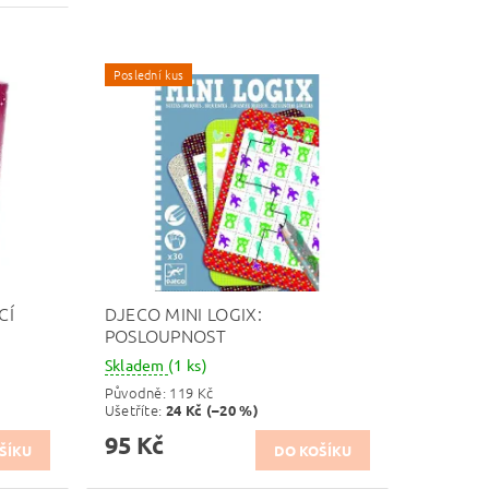
Poslední kus
CÍ
DJECO MINI LOGIX:
POSLOUPNOST
Skladem
(1 ks)
Původně:
119 Kč
Ušetříte
:
24 Kč (–20 %)
95 Kč