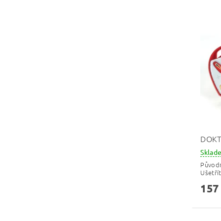
DOKT
Skla
Původ
Ušetří
157