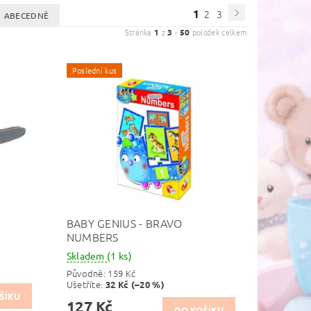
1
2
3
ABECEDNĚ
Stránka
1
z
3
-
50
položek celkem
Poslední kus
BABY GENIUS - BRAVO
NUMBERS
Skladem
(1 ks)
Původně:
159 Kč
Ušetříte
:
32 Kč (–20 %)
127 Kč