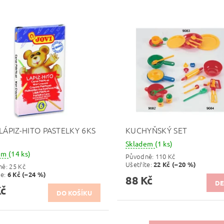
 LÁPIZ-HITO PASTELKY 6KS
KUCHYŇSKÝ SET
Skladem
(1 ks)
dem
(14 ks)
Původně:
110 Kč
Ušetříte
:
22 Kč (–20 %)
ně:
25 Kč
te
:
6 Kč (–24 %)
88 Kč
DE
Kč