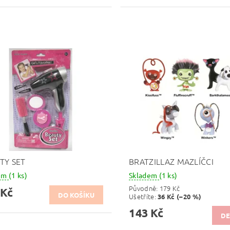
TY SET
BRATZILLAZ MAZLÍČCI
dem
(1 ks)
Skladem
(1 ks)
Původně:
179 Kč
 Kč
Ušetříte
:
36 Kč (–20 %)
143 Kč
DE