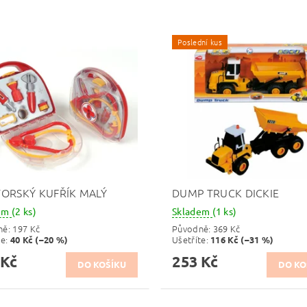
Poslední kus
ORSKÝ KUFŘÍK MALÝ
DUMP TRUCK DICKIE
dem
(2 ks)
Skladem
(1 ks)
ně:
197 Kč
Původně:
369 Kč
te
:
Ušetříte
:
40 Kč (–20 %)
116 Kč (–31 %)
 Kč
253 Kč