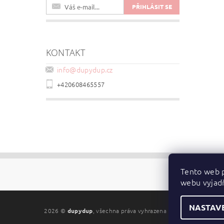
KONTAKT
info
@
dupydup.cz
+420608465557
Tento web p
webu vyjadř
NASTAV
2026 ©
dupydup
, všechna práva vyhrazena