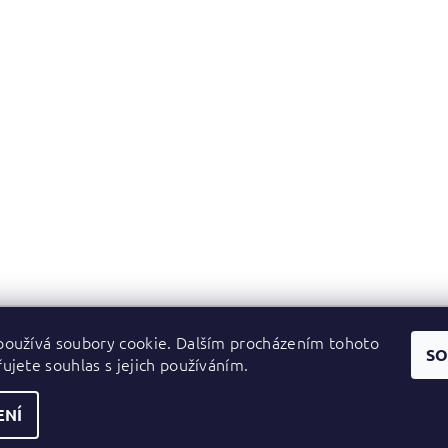
oužívá soubory cookie. Dalším procházením tohoto
Zboží.cz
|
Heureka.cz
SO
ujete souhlas s jejich používáním.
ENÍ