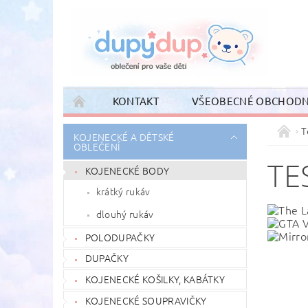
KONTAKT
VŠEOBECNÉ OBCHODN
T
KOJENECKÉ A DĚTSKÉ
OBLEČENÍ
TE
KOJENECKÉ BODY
krátký rukáv
dlouhý rukáv
POLODUPAČKY
DUPAČKY
KOJENECKÉ KOŠILKY, KABÁTKY
KOJENECKÉ SOUPRAVIČKY