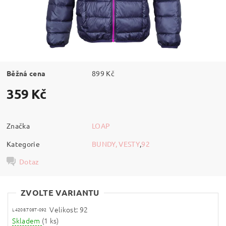
Běžná cena
899 Kč
359 Kč
Značka
LOAP
Kategorie
BUNDY, VESTY
,
92
Dotaz
ZVOLTE VARIANTU
Velikost: 92
L4208.T08T-092
Skladem
(1 ks)