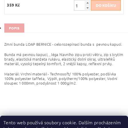
359 Kč
POPIS
Zmní bunda LOAP BERNICE - celorozepínací bunda s pevnou kapucí.
Bunda má pevnou kapuci, , léga hlavního zipu proti větru, zip s krytím
brady, elastická manžeta rukávu, elastický dolní okraj, ultralehků
materiál, vysoký tepelný komfort, 2 vnější kapsy, reflexní prvky.
Materiál: Vrchní materiál - Technosoft/ 100% polyester, podšívka
100% polyester taffeta, Výplň, polytherm/100% polyester, Vodní
sloupec 1 000mm, prodyšnost 1 000g/m2.
Tento web používá soubory cookie. Dalším procházením