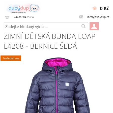
0 Kč
info@dupydup.cz
+420608465557
ZIMNÍ DĚTSKÁ BUNDA LOAP
L4208 - BERNICE ŠEDÁ
Poslední kus