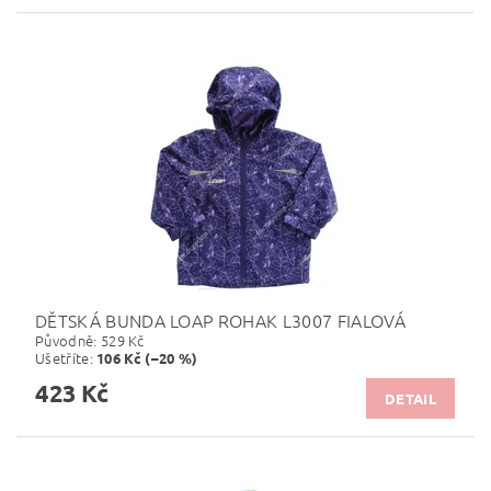
DĚTSKÁ BUNDA LOAP ROHAK L3007 FIALOVÁ
Původně:
529 Kč
Ušetříte
:
106 Kč (–20 %)
423 Kč
DETAIL