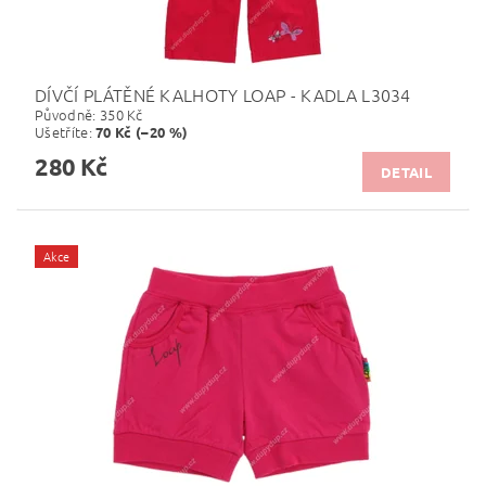
DÍVČÍ PLÁTĚNÉ KALHOTY LOAP - KADLA L3034
Původně:
350 Kč
Ušetříte
:
70 Kč (–20 %)
280 Kč
DETAIL
Akce