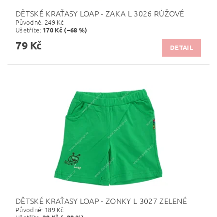
DĚTSKÉ KRAŤASY LOAP - ZAKA L 3026 RŮŽOVÉ
Původně:
249 Kč
Ušetříte
:
170 Kč (–68 %)
79 Kč
DETAIL
DĚTSKÉ KRAŤASY LOAP - ZONKY L 3027 ZELENÉ
Původně:
189 Kč