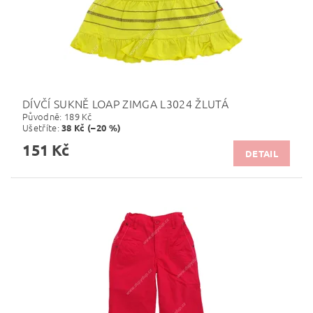
DÍVČÍ SUKNĚ LOAP ZIMGA L3024 ŽLUTÁ
Původně:
189 Kč
Ušetříte
:
38 Kč (–20 %)
151 Kč
DETAIL