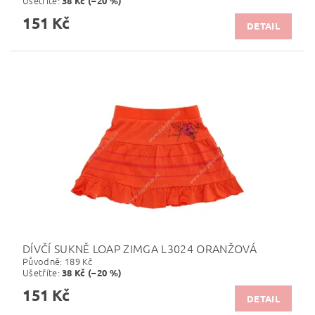
Ušetříte
:
38 Kč (–20 %)
151 Kč
DETAIL
DÍVČÍ SUKNĚ LOAP ZIMGA L3024 ORANŽOVÁ
Původně:
189 Kč
Ušetříte
:
38 Kč (–20 %)
151 Kč
DETAIL