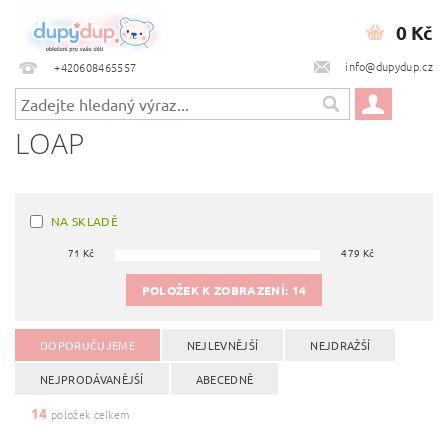
0 Kč
info@dupydup.cz
+420608465557
LOAP
NA SKLADĚ
71
Kč
479
Kč
POLOŽEK K ZOBRAZENÍ:
14
DOPORUČUJEME
NEJLEVNĚJŠÍ
NEJDRAŽŠÍ
NEJPRODÁVANĚJŠÍ
ABECEDNĚ
14
položek celkem