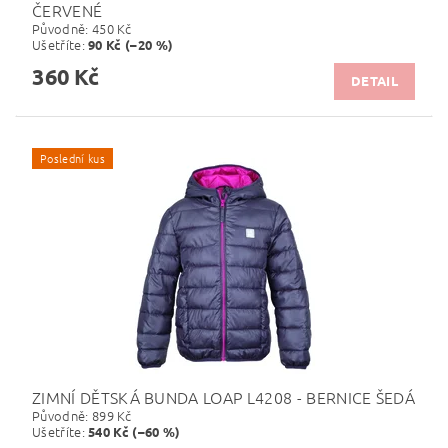
ČERVENÉ
Původně:
450 Kč
Ušetříte
:
90 Kč (–20 %)
360 Kč
DETAIL
Poslední kus
ZIMNÍ DĚTSKÁ BUNDA LOAP L4208 - BERNICE ŠEDÁ
Původně:
899 Kč
Ušetříte
:
540 Kč (–60 %)