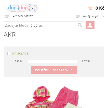
0 Kč
info@dupydup.cz
+420608465557
AKR
NA SKLADĚ
256
Kč
257
Kč
POLOŽEK K ZOBRAZENÍ:
1