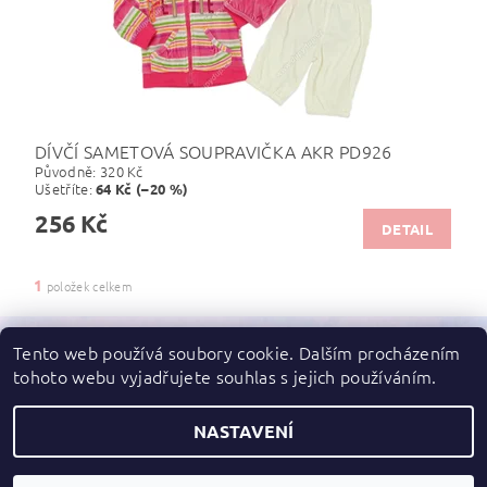
DÍVČÍ SAMETOVÁ SOUPRAVIČKA AKR PD926
Původně:
320 Kč
Ušetříte
:
64 Kč (–20 %)
256 Kč
DETAIL
1
položek celkem
Tento web používá soubory cookie. Dalším procházením
tohoto webu vyjadřujete souhlas s jejich používáním.
Zboží.cz
|
Heureka.cz
NASTAVENÍ
2026 ©
dupydup
, všechna práva vyhrazena