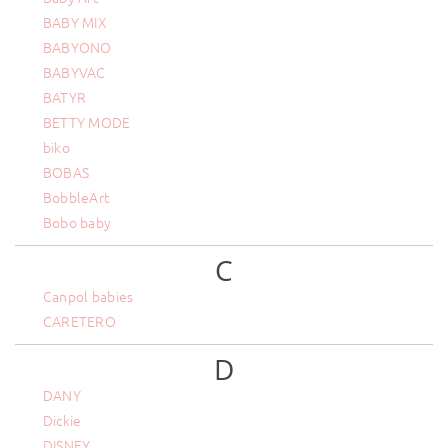
BABY MIX
BABYONO
BABYVAC
BATYR
BETTY MODE
biko
BOBAS
BobbleArt
Bobo baby
C
Canpol babies
CARETERO
D
DANY
Dickie
DISNEY