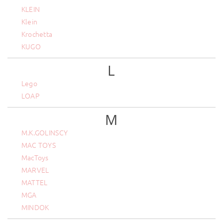
KLEIN
Klein
Krochetta
KUGO
L
Lego
LOAP
M
M.K.GOLINSCY
MAC TOYS
MacToys
MARVEL
MATTEL
MGA
MINDOK