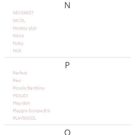
N
NEVEREST
NICOL
Nicotoy plyš
Nikko
Nuby
NUK
P
Perfect
Pexi
Piccolo Bambino
PIDILIDI
Play-doh
Playgro Europe B.V.
PLAYSKOOL
Q