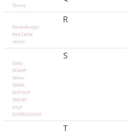
Quinny
R
Ravensburger
Red Castle
rewon
S
Sassy
SCAMP
Setino
SIMBA
SKIP HOP
SMOBY
smyk
SUPER DOUGH
T