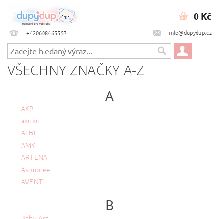
0 Kč
info@dupydup.cz
+420608465557
VŠECHNY ZNAČKY A-Z
A
AKR
akuku
ALBI
AMY
ARTENA
Asmodee
AVENT
B
Baby Art