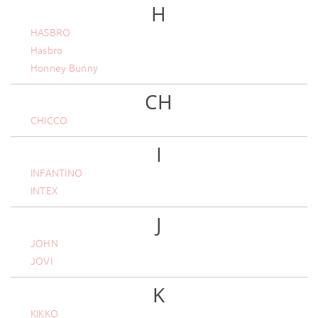
H
HASBRO
Hasbro
Honney Bunny
CH
CHICCO
I
INFANTINO
INTEX
J
JOHN
JOVI
K
KIKKO