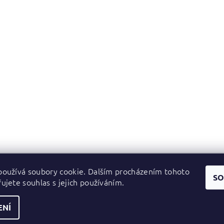
oužívá soubory cookie. Dalším procházením tohoto
Zboží.cz
|
Heureka.cz
SO
ujete souhlas s jejich používáním.
ENÍ