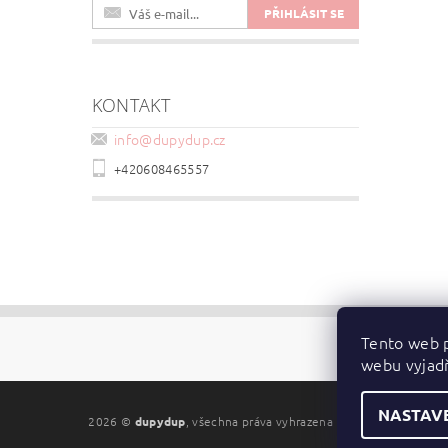
KONTAKT
info
@
dupydup.cz
+420608465557
Tento web p
webu vyjadř
NASTAV
2026 ©
dupydup
, všechna práva vyhrazena