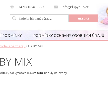
+420608465557
info@dupydup.cz
Í PODMÍNKY
PODMÍNKY OCHRANY OSOBNÍCH ÚDAJŮ
rodávané značky
BABY MIX
BY MIX
odukty od výrobce
nebyly nalezeny....
BABY MIX