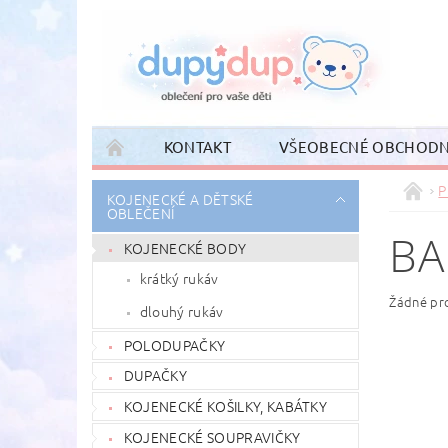
KONTAKT
VŠEOBECNÉ OBCHODN
P
KOJENECKÉ A DĚTSKÉ
OBLEČENÍ
BA
KOJENECKÉ BODY
krátký rukáv
Žádné pr
dlouhý rukáv
POLODUPAČKY
DUPAČKY
KOJENECKÉ KOŠILKY, KABÁTKY
KOJENECKÉ SOUPRAVIČKY