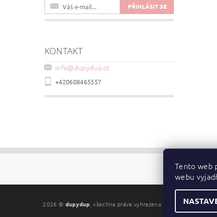
KONTAKT
info
@
dupydup.cz
+420608465557
Tento web p
webu vyjadř
NASTAV
2026 ©
dupydup
, všechna práva vyhrazena