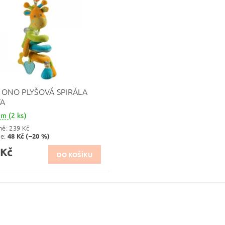
 ONO PLYŠOVÁ SPIRÁLA
FA
dem
(2 ks)
ně:
239 Kč
te
:
48 Kč (–20 %)
 Kč