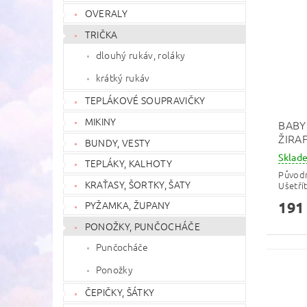
OVERALY
TRIČKA
dlouhý rukáv, roláky
krátký rukáv
TEPLÁKOVÉ SOUPRAVIČKY
MIKINY
BABY
ŽIRA
BUNDY, VESTY
Skla
TEPLÁKY, KALHOTY
Původ
KRAŤASY, ŠORTKY, ŠATY
Ušetří
PYŽAMKA, ŽUPANY
191
PONOŽKY, PUNČOCHÁČE
Punčocháče
Ponožky
ČEPIČKY, ŠÁTKY