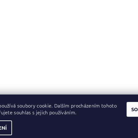
oužívá soubory cookie. Dalším procházením tohoto
Zboží.cz
|
Heureka.cz
SO
ujete souhlas s jejich používáním.
ENÍ