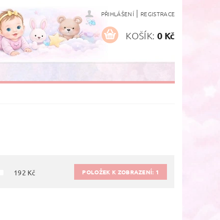
|
PŘIHLÁŠENÍ
REGISTRACE
KOŠÍK:
0 Kč
POLOŽEK K ZOBRAZENÍ:
1
192
Kč