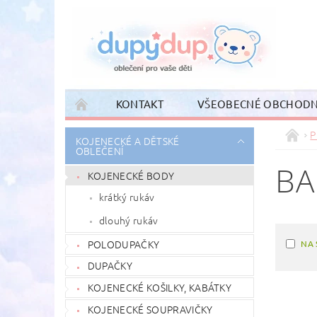
KONTAKT
VŠEOBECNÉ OBCHODN
P
KOJENECKÉ A DĚTSKÉ
OBLEČENÍ
B
KOJENECKÉ BODY
krátký rukáv
dlouhý rukáv
POLODUPAČKY
NA 
DUPAČKY
KOJENECKÉ KOŠILKY, KABÁTKY
KOJENECKÉ SOUPRAVIČKY