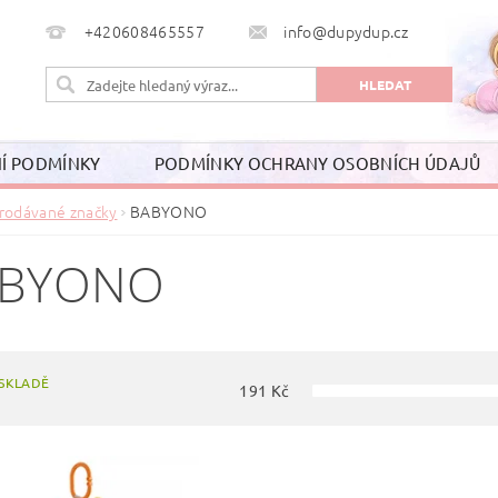
+420608465557
info@dupydup.cz
Í PODMÍNKY
PODMÍNKY OCHRANY OSOBNÍCH ÚDAJŮ
rodávané značky
BABYONO
ABYONO
SKLADĚ
191
Kč