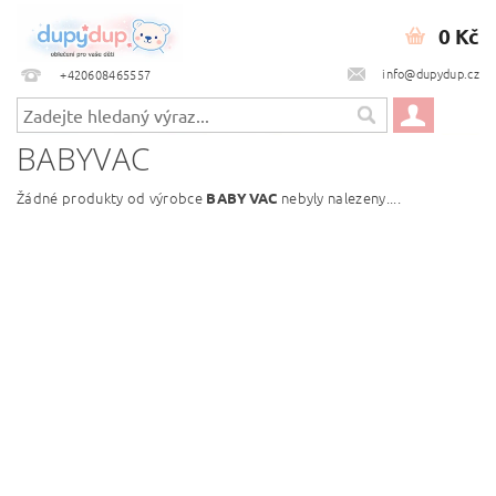
0 Kč
info@dupydup.cz
+420608465557
BABYVAC
Žádné produkty od výrobce
nebyly nalezeny....
BABYVAC