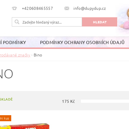
+420608465557
info@dupydup.cz
Í PODMÍNKY
PODMÍNKY OCHRANY OSOBNÍCH ÚDAJŮ
rodávané značky
Bino
NO
SKLADĚ
175
Kč
ní kus