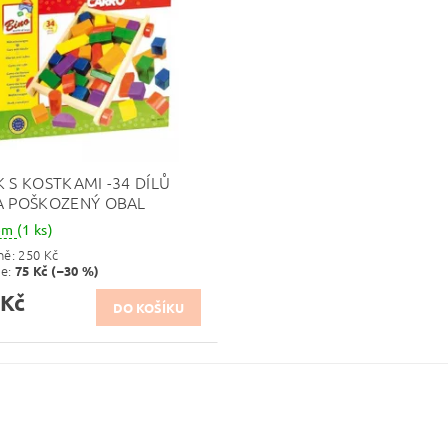
K S KOSTKAMI -34 DÍLŮ
A POŠKOZENÝ OBAL
dem
(1 ks)
ně:
250 Kč
te
:
75 Kč (–30 %)
 Kč