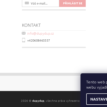
KONTAKT
info
@
dupydup.cz
+420608465557
Tento web p
webu vyjadř
NASTAV
2026 ©
dupydup
, všechna práva vyhrazena