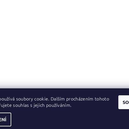
oužívá soubory cookie. Dalším procházením tohoto
Zboží.cz
|
Heureka.cz
SO
ujete souhlas s jejich používáním.
ENÍ