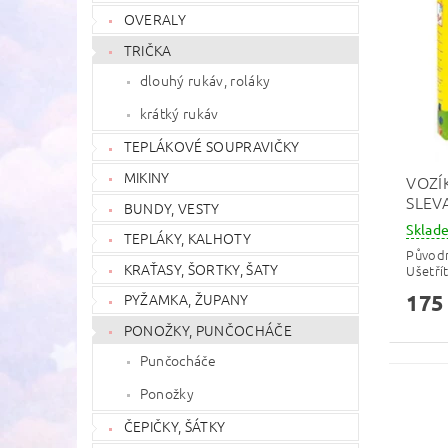
OVERALY
TRIČKA
dlouhý rukáv, roláky
krátký rukáv
TEPLÁKOVÉ SOUPRAVIČKY
MIKINY
VOZÍ
SLEV
BUNDY, VESTY
Skla
TEPLÁKY, KALHOTY
Původ
KRAŤASY, ŠORTKY, ŠATY
Ušetří
PYŽAMKA, ŽUPANY
175
PONOŽKY, PUNČOCHÁČE
Punčocháče
Ponožky
ČEPIČKY, ŠÁTKY