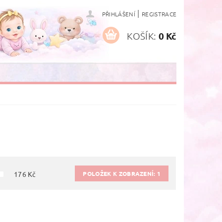
|
PŘIHLÁŠENÍ
REGISTRACE
KOŠÍK:
0 Kč
POLOŽEK K ZOBRAZENÍ:
1
176
Kč