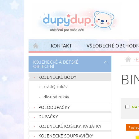
KONTAKT
VŠEOBECNÉ OBCHODN
P
KOJENECKÉ A DĚTSKÉ
OBLEČENÍ
BI
KOJENECKÉ BODY
krátký rukáv
dlouhý rukáv
POLODUPAČKY
NA 
DUPAČKY
KOJENECKÉ KOŠILKY, KABÁTKY
Posled
KOJENECKÉ SOUPRAVIČKY