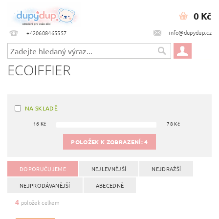
0 Kč
info@dupydup.cz
+420608465557
ECOIFFIER
NA SKLADĚ
16
Kč
78
Kč
POLOŽEK K ZOBRAZENÍ:
4
DOPORUČUJEME
NEJLEVNĚJŠÍ
NEJDRAŽŠÍ
NEJPRODÁVANĚJŠÍ
ABECEDNĚ
4
položek celkem