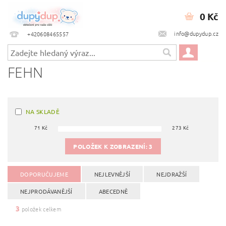
0 Kč
info@dupydup.cz
+420608465557
FEHN
NA SKLADĚ
71
Kč
273
Kč
POLOŽEK K ZOBRAZENÍ:
3
DOPORUČUJEME
NEJLEVNĚJŠÍ
NEJDRAŽŠÍ
NEJPRODÁVANĚJŠÍ
ABECEDNĚ
3
položek celkem