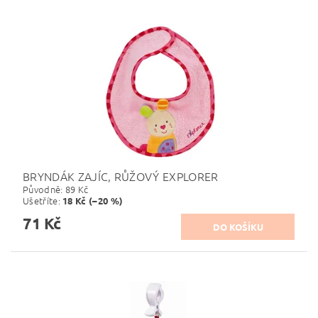
BRYNDÁK ZAJÍC, RŮŽOVÝ EXPLORER
Původně:
89 Kč
Ušetříte
:
18 Kč (–20 %)
71 Kč