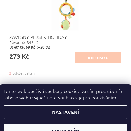
ZÁVĚSNÝ PEJSEK HOLIDAY
Původně:
342 Kč
Ušetříte
:
69 Kč (–20 %)
273 Kč
3
položek celkem
Tento web používá soubory cookie. Dalším procházením
tohoto webu vyjadřujete souhlas s jejich používáním.
Zboží.cz
|
Heureka.cz
NASTAVENÍ
2026 ©
dupydup
, všechna práva vyhrazena
Vytvořil Shoptet
SOUHLASÍM