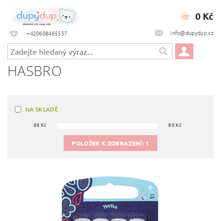
0 Kč
info@dupydup.cz
+420608465557
HASBRO
NA SKLADĚ
88
Kč
89
Kč
POLOŽEK K ZOBRAZENÍ:
1