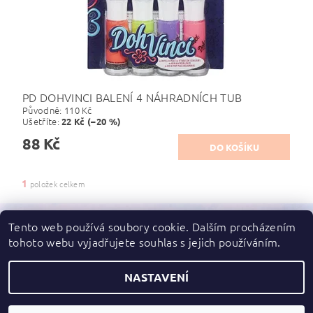
PD DOHVINCI BALENÍ 4 NÁHRADNÍCH TUB
Původně:
110 Kč
Ušetříte
:
22 Kč (–20 %)
88 Kč
1
položek celkem
Tento web používá soubory cookie. Dalším procházením
tohoto webu vyjadřujete souhlas s jejich používáním.
Zboží.cz
|
Heureka.cz
NASTAVENÍ
2026 ©
dupydup
, všechna práva vyhrazena