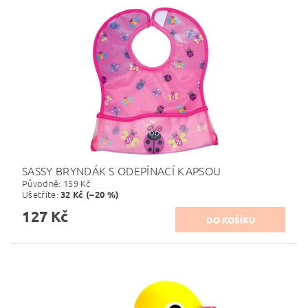
SASSY BRYNDÁK S ODEPÍNACÍ KAPSOU
Původně:
159 Kč
Ušetříte
:
32 Kč (–20 %)
127 Kč