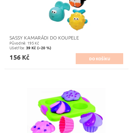
SASSY KAMARÁDI DO KOUPELE
Původně:
195 Kč
Ušetříte
:
39 Kč (–20 %)
156 Kč