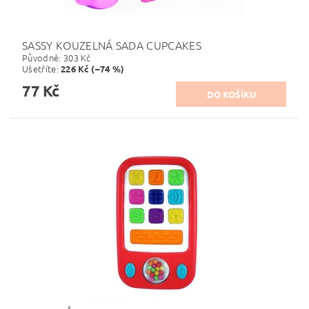
SASSY KOUZELNÁ SADA CUPCAKES
Původně:
303 Kč
Ušetříte
:
226 Kč (–74 %)
77 Kč