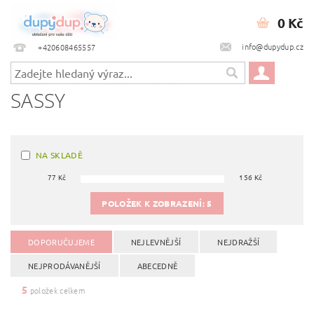
0 Kč
info@dupydup.cz
+420608465557
SASSY
NA SKLADĚ
77
Kč
156
Kč
POLOŽEK K ZOBRAZENÍ:
5
DOPORUČUJEME
NEJLEVNĚJŠÍ
NEJDRAŽŠÍ
NEJPRODÁVANĚJŠÍ
ABECEDNĚ
5
položek celkem