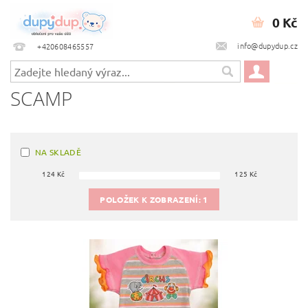
0 Kč
info@dupydup.cz
+420608465557
SCAMP
NA SKLADĚ
124
Kč
125
Kč
POLOŽEK K ZOBRAZENÍ:
1