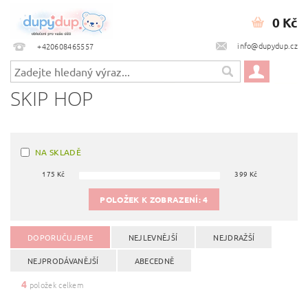
0 Kč
info@dupydup.cz
+420608465557
SKIP HOP
NA SKLADĚ
175
Kč
399
Kč
POLOŽEK K ZOBRAZENÍ:
4
DOPORUČUJEME
NEJLEVNĚJŠÍ
NEJDRAŽŠÍ
NEJPRODÁVANĚJŠÍ
ABECEDNĚ
4
položek celkem